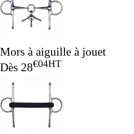
Mors à aiguille à jouet
€04
HT
Dès
28