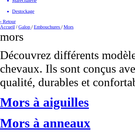
Maréchalerie
Destockage
‹ Retour
Accueil
/
Galop
/
Embouchures
/
Mors
mors
Découvrez différents modèle
chevaux. Ils sont conçus av
qualité, durables et confort
Mors à aiguilles
Mors à anneaux