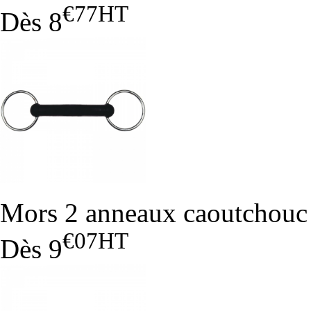
€77
HT
Dès
8
Mors 2 anneaux caoutchouc 
€07
HT
Dès
9