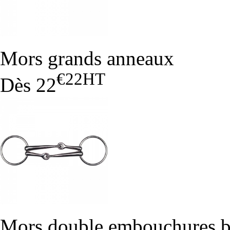
Mors grands anneaux
€22
HT
Dès
22
Mors double embouchures b