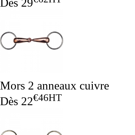
Dès
29
Mors 2 anneaux cuivre
€46
HT
Dès
22