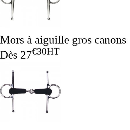
Mors à aiguille gros canons
€30
HT
Dès
27