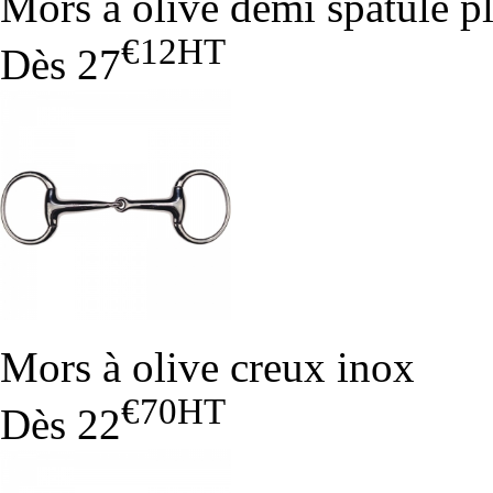
Mors à olive demi spatule p
€12
HT
Dès
27
Mors à olive creux inox
€70
HT
Dès
22