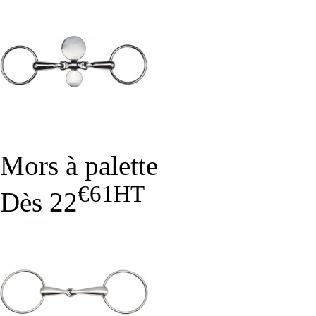
Mors à palette
€61
HT
Dès
22