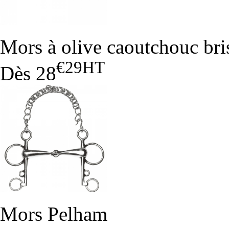
Mors à olive caoutchouc bri
€29
HT
Dès
28
Mors Pelham