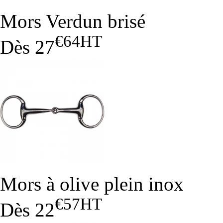
Mors Verdun brisé
€64
HT
Dès
27
Mors à olive plein inox
€57
HT
Dès
22