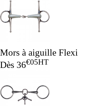
Mors à aiguille Flexi
€05
HT
Dès
36