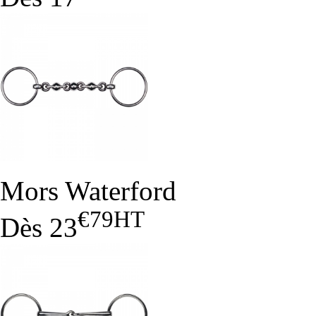
Mors Waterford
€79
HT
Dès
23