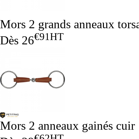
Mors 2 grands anneaux tors
€91
HT
Dès
26
Mors 2 anneaux gainés cuir
€62
HT