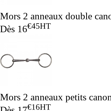
Mors 2 anneaux double cano
€45
HT
Dès
16
Mors 2 anneaux petits cano
€16
HT
Dès
17