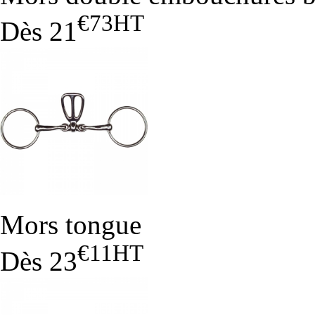
€73
HT
Dès
21
Mors tongue
€11
HT
Dès
23