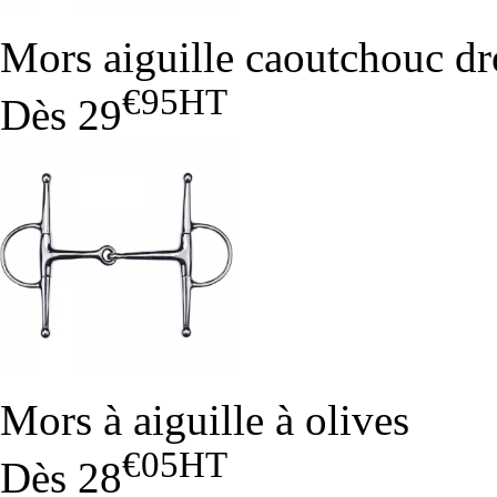
Mors aiguille caoutchouc dr
€95
HT
Dès
29
Mors à aiguille à olives
€05
HT
Dès
28