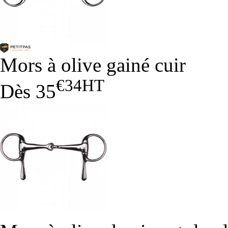
Mors à olive gainé cuir
€34
HT
Dès
35