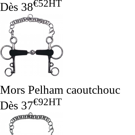
€52
HT
Dès
38
Mors Pelham caoutchouc
€92
HT
Dès
37