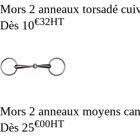
Mors 2 anneaux torsadé cui
€32
HT
Dès
10
Mors 2 anneaux moyens ca
€00
HT
Dès
25