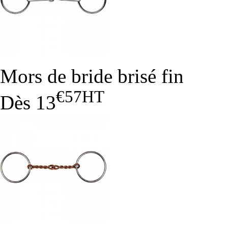
Mors de bride brisé fin
€57
HT
Dès
13