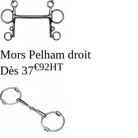
Mors Pelham droit
€92
HT
Dès
37