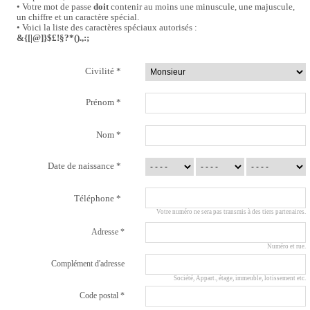
• Votre mot de passe
doit
contenir au moins une minuscule, une majuscule,
un chiffre et un caractère spécial.
• Voici la liste des caractères spéciaux autorisés :
&{[|@]}$£!§?*().,:;
Civilité
*
Prénom
*
Nom
*
Date de naissance
*
Téléphone
*
Votre numéro ne sera pas transmis à des tiers partenaires.
Adresse
*
Numéro et rue.
Complément d'adresse
Société, Appart., étage, immeuble, lotissement etc.
Code postal
*