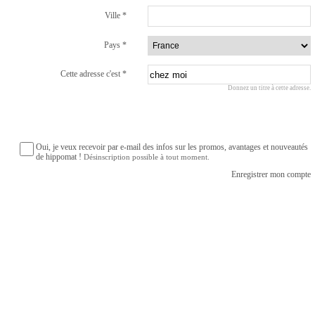
Ville
*
Pays
*
Cette adresse c'est
*
Donnez un titre à cette adresse.
Oui, je veux recevoir par e-mail des infos sur les promos, avantages et nouveautés
de hippomat !
Désinscription possible à tout moment.
Enregistrer mon compte