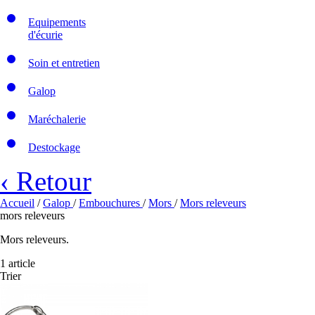
Equipements
d'écurie
Soin et entretien
Galop
Maréchalerie
Destockage
‹ Retour
Accueil
/
Galop
/
Embouchures
/
Mors
/
Mors releveurs
mors releveurs
Mors releveurs.
1 article
Trier