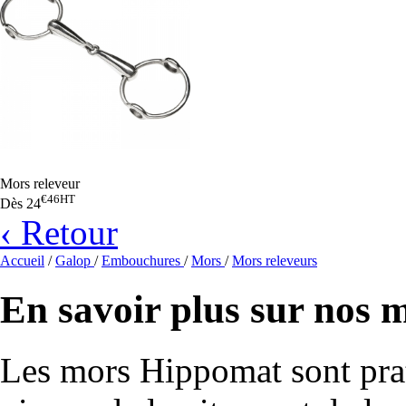
Mors releveur
€46
HT
Dès
24
‹ Retour
Accueil
/
Galop
/
Embouchures
/
Mors
/
Mors releveurs
En savoir plus sur nos 
Les mors Hippomat sont prat