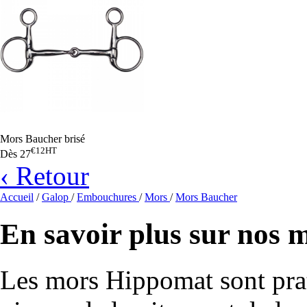
Mors Baucher brisé
€12
HT
Dès
27
‹ Retour
Accueil
/
Galop
/
Embouchures
/
Mors
/
Mors Baucher
En savoir plus sur nos
Les mors Hippomat sont prat