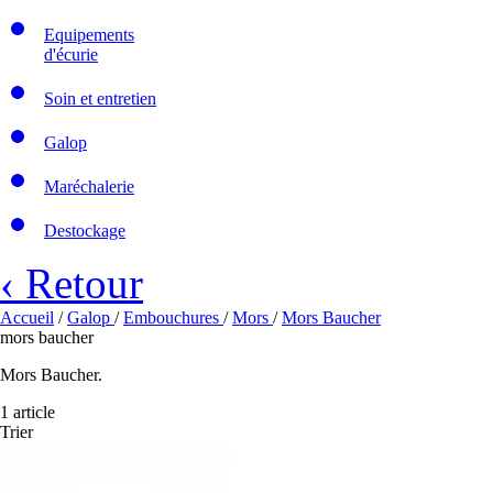
Equipements
d'écurie
Soin et entretien
Galop
Maréchalerie
Destockage
‹ Retour
Accueil
/
Galop
/
Embouchures
/
Mors
/
Mors Baucher
mors baucher
Mors Baucher.
1 article
Trier