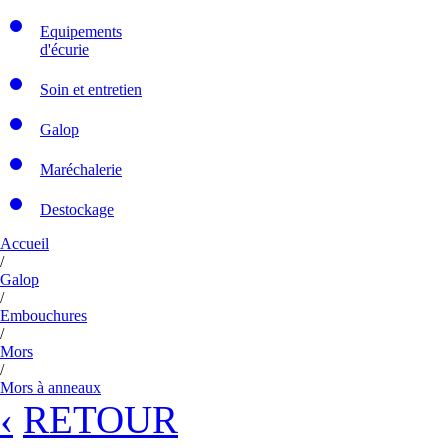
Equipements
d'écurie
Soin et entretien
Galop
Maréchalerie
Destockage
Accueil
/
Galop
/
Embouchures
/
Mors
/
Mors à anneaux
‹
RETOUR