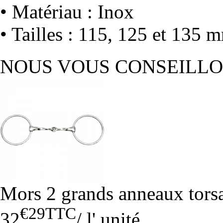
• Matériau : Inox
• Tailles : 115, 125 et 135 
NOUS VOUS CONSEILL
Mors 2 grands anneaux tors
€29
TTC
32
/
l' unité