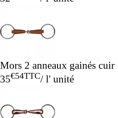
Mors 2 anneaux gainés cuir
€54
TTC
35
/
l' unité