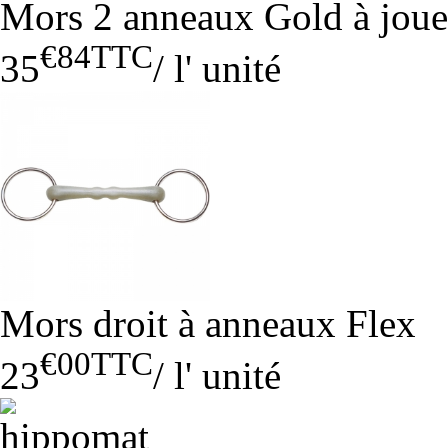
Mors 2 anneaux Gold à joue
€84
TTC
35
/
l' unité
Mors droit à anneaux Flex
€00
TTC
23
/
l' unité