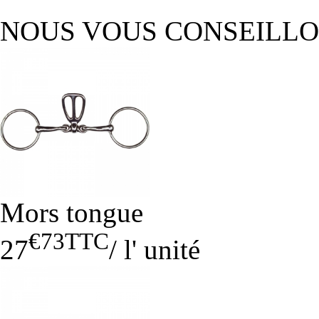
NOUS VOUS CONSEILL
Mors tongue
€73
TTC
27
/
l' unité