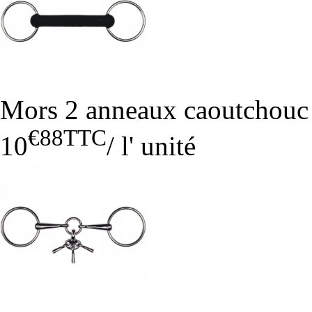
Mors 2 anneaux caoutchouc 
€88
TTC
10
/
l' unité