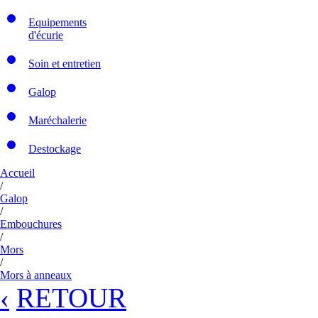
Equipements
d'écurie
Soin et entretien
Galop
Maréchalerie
Destockage
Accueil
/
Galop
/
Embouchures
/
Mors
/
Mors à anneaux
‹
RETOUR