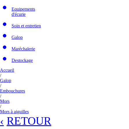
Equipements
d'écurie
Soin et entretien
Galop
Maréchalerie
Destockage
Accueil
/
Galop
/
Embouchures
/
Mors
/
Mors à aiguilles
‹
RETOUR