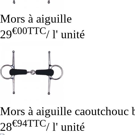
Mors à aiguille
€00
TTC
29
/
l' unité
Mors à aiguille caoutchouc 
€94
TTC
28
/
l' unité