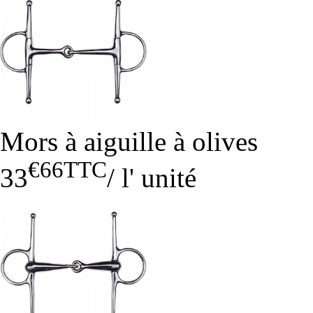
Mors à aiguille à olives
€66
TTC
33
/
l' unité