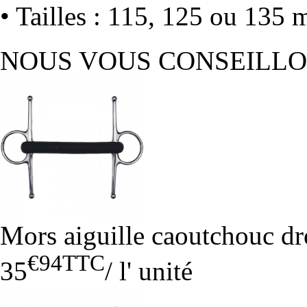
• Tailles : 115, 125 ou 135
NOUS VOUS CONSEILL
Mors aiguille caoutchouc dr
€94
TTC
35
/
l' unité