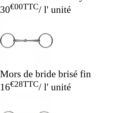
€00
TTC
30
/
l' unité
Mors de bride brisé fin
€28
TTC
16
/
l' unité