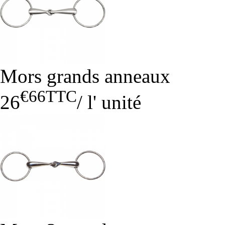
Mors grands anneaux
€66
TTC
26
/
l' unité