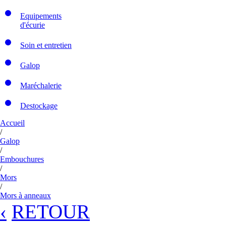
Equipements
d'écurie
Soin et entretien
Galop
Maréchalerie
Destockage
Accueil
/
Galop
/
Embouchures
/
Mors
/
Mors à anneaux
‹
RETOUR