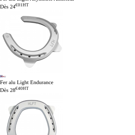
€01
HT
Dès
24
Fer alu Light Endurance
€40
HT
Dès
28