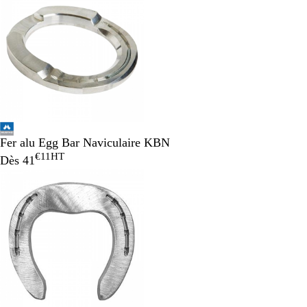
Fer alu Egg Bar Naviculaire KBN
€11
HT
Dès
41