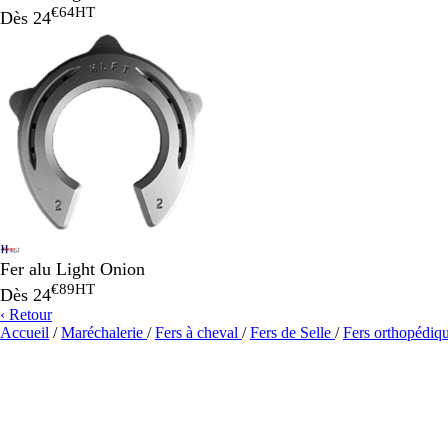
€64
HT
Dès
24
Fer alu Light Onion
€89
HT
Dès
24
‹ Retour
Accueil
/
Maréchalerie
/
Fers à cheval
/
Fers de Selle
/
Fers orthopédiq