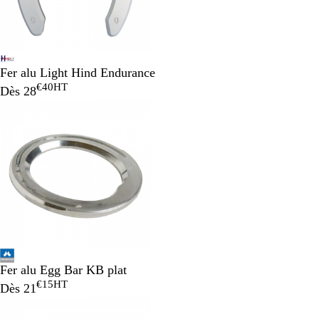
Fer alu Light Hind Endurance
€40
HT
Dès
28
Fer alu Egg Bar KB plat
€15
HT
Dès
21