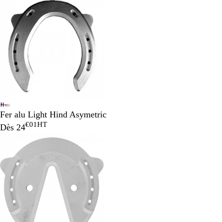
Fer alu Light Hind Asymetric
€01
HT
Dès
24