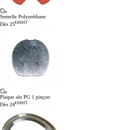
Semelle Polyuréthane
€80
HT
Dès
25
Plaque alu PG 1 pinçon
€68
HT
Dès
24