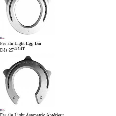
Fer alu Light Egg Bar
€54
HT
Dès
25
Fer alu Light Asymetric Antérieur