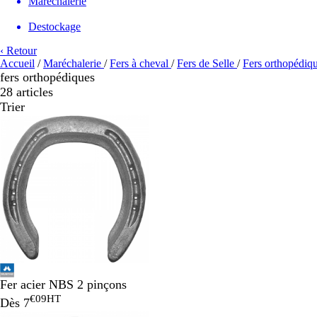
Maréchalerie
Destockage
‹ Retour
Accueil
/
Maréchalerie
/
Fers à cheval
/
Fers de Selle
/
Fers orthopédiq
fers orthopédiques
28 articles
Trier
Fer acier NBS 2 pinçons
€09
HT
Dès
7