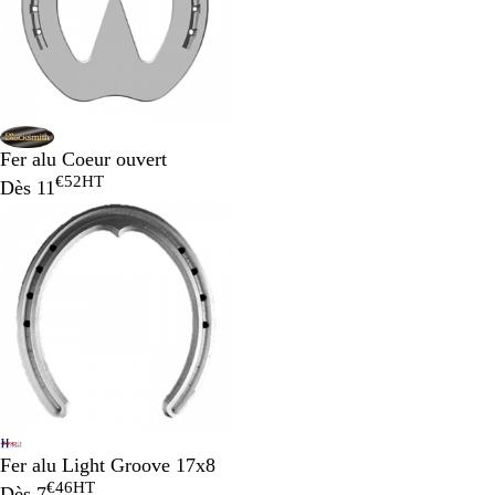
Fer alu Coeur ouvert
€52
HT
Dès
11
Fer alu Light Groove 17x8
€46
HT
Dès
7