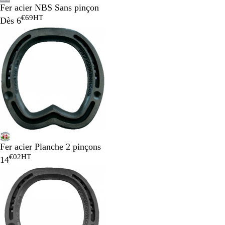
Fer acier NBS Sans pinçon
€69
HT
Dès
6
Fer acier Planche 2 pinçons
€02
HT
14