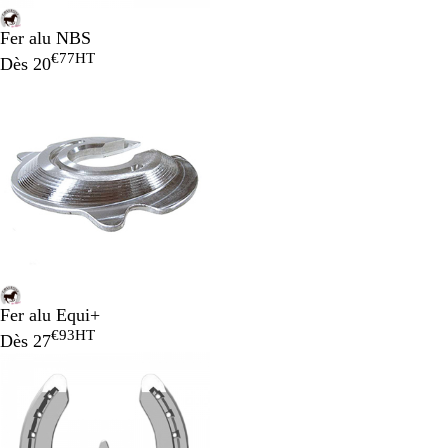
Fer alu NBS
€77
HT
Dès
20
Fer alu Equi+
€93
HT
Dès
27