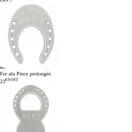
Fer alu Pince prolongée
€91
HT
23