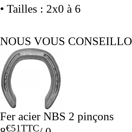
• Tailles : 2x0 à 6
NOUS VOUS CONSEILL
Fer acier NBS 2 pinçons
€51
TTC
8
/
0