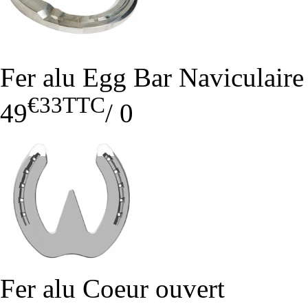
Fer alu Egg Bar Naviculair
€33
TTC
49
/
0
Fer alu Coeur ouvert