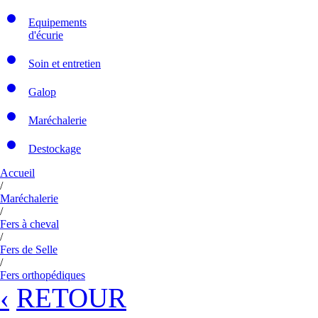
Equipements
d'écurie
Soin et entretien
Galop
Maréchalerie
Destockage
Accueil
/
Maréchalerie
/
Fers à cheval
/
Fers de Selle
/
Fers orthopédiques
‹
RETOUR