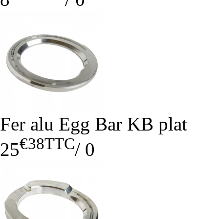
Fer alu Egg Bar KB plat
€38
TTC
25
/
0