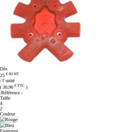
Dès
€ 80
HT
25
/ l' unité
€ TTC
( 30,96
)
.Référence
-
Taille
4
2
Couleur
Epaisseur