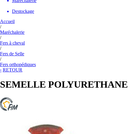
Maréchalerie
Destockage
Accueil
/
Maréchalerie
/
Fers à cheval
/
Fers de Selle
/
Fers orthopédiques
‹
RETOUR
SEMELLE POLYURETHANE