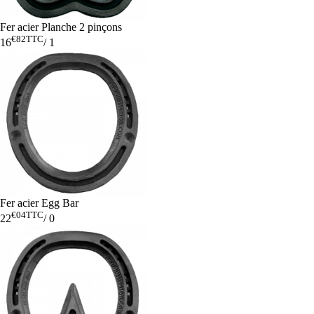
Fer acier Planche 2 pinçons
€82
TTC
16
/
1
Fer acier Egg Bar
€04
TTC
22
/
0