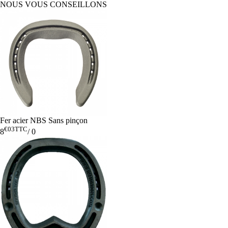
NOUS VOUS CONSEILLONS
Fer acier NBS Sans pinçon
€03
TTC
8
/
0