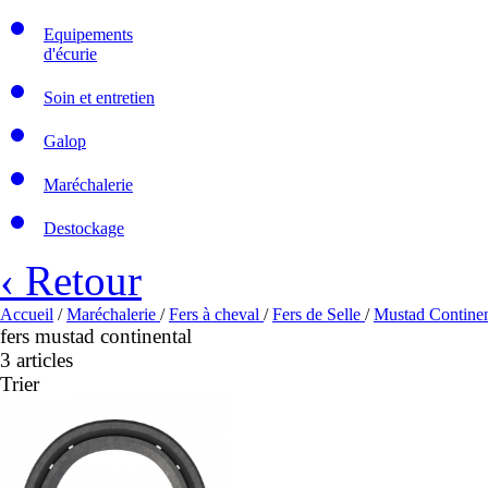
Equipements
d'écurie
Soin et entretien
Galop
Maréchalerie
Destockage
‹ Retour
Accueil
/
Maréchalerie
/
Fers à cheval
/
Fers de Selle
/
Mustad Continen
fers mustad continental
3 articles
Trier