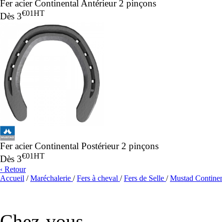
Fer acier Continental Antérieur 2 pinçons
€01
HT
Dès
3
Fer acier Continental Postérieur 2 pinçons
€01
HT
Dès
3
‹ Retour
Accueil
/
Maréchalerie
/
Fers à cheval
/
Fers de Selle
/
Mustad Continen
Chez-vous