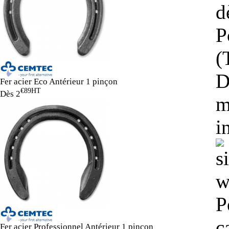
d
P
(
D
Fer acier Eco Antérieur 1 pinçon
€89
HT
Dès
2
m
i
P
c
Fer acier Professionnel Antérieur 1 pinçon