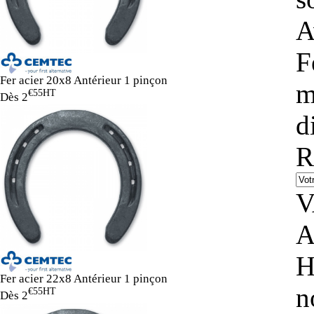
A
F
Fer acier 20x8 Antérieur 1 pinçon
m
€55
HT
Dès
2
d
R
V
A
H
Fer acier 22x8 Antérieur 1 pinçon
n
€55
HT
Dès
2