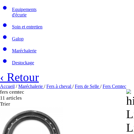
Equipements
d'écurie
Soin et entretien
Galop
Maréchalerie
Destockage
‹ Retour
Accueil
/
Maréchalerie
/
Fers à cheval
/
Fers de Selle
/
Fers Cemtec
fers cemtec
11 articles
Trier
L