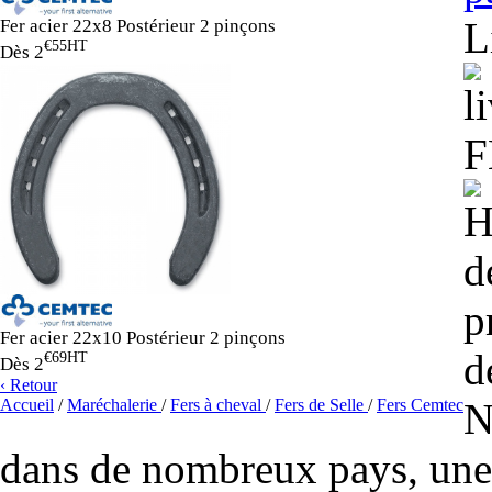
L
Fer acier 22x8 Postérieur 2 pinçons
€55
HT
Dès
2
H
d
p
Fer acier 22x10 Postérieur 2 pinçons
d
€69
HT
Dès
2
‹ Retour
Accueil
/
Maréchalerie
/
Fers à cheval
/
Fers de Selle
/
Fers Cemtec
N
dans de nombreux pays, un