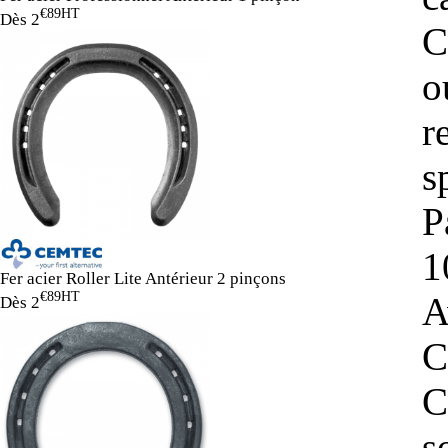
€89
HT
Dès
2
C
o
r
s
P
1
Fer acier Roller Lite Antérieur 2 pinçons
€89
HT
A
Dès
2
C
C
s