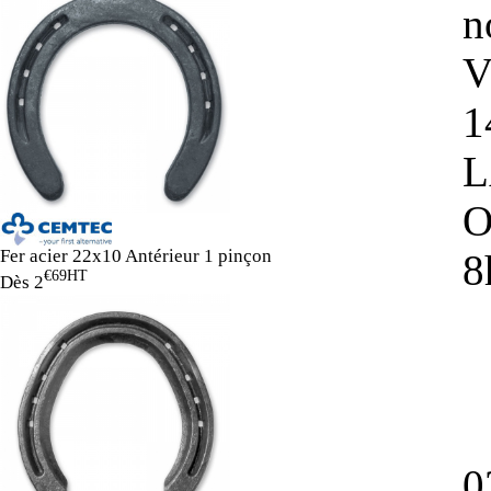
n
V
1
L
O
Fer acier 22x10 Antérieur 1 pinçon
8
€69
HT
Dès
2
0