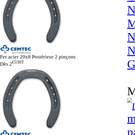
N
M
N
N
Fer acier 20x8 Postérieur 2 pinçons
G
€55
HT
Dès
2
M