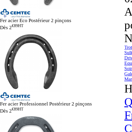
A
Fer acier Eco Postérieur 2 pinçons
p
€89
HT
Dès
2
N
Trot
Sul
Dri
Equ
Soin
Gal
Mar
H
Q
Fer acier Professionnel Postérieur 2 pinçons
€89
HT
Dès
2
F
C