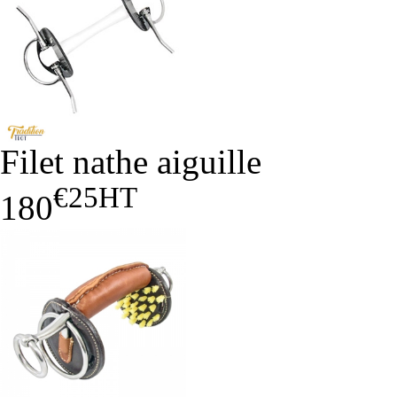
Filet nathe aiguille
€25
HT
180