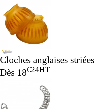
Cloches anglaises striées
€24
HT
Dès
18