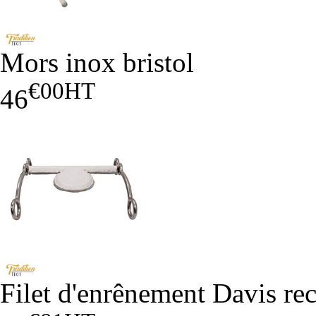
Mors inox bristol
€00
HT
46
Filet d'enrênement Davis re