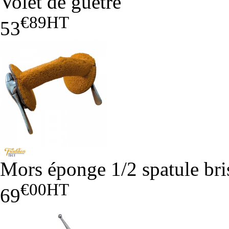
Volet de guêtre
€89
HT
53
Mors éponge 1/2 spatule bri
€00
HT
69