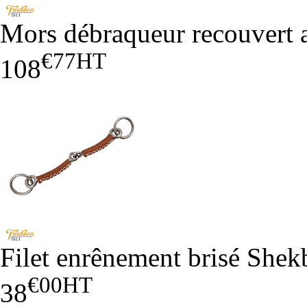
Mors débraqueur recouvert a
€77
HT
108
Filet enrênement brisé Shekb
€00
HT
38