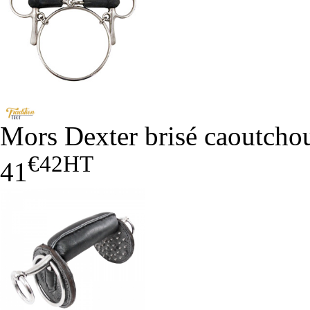
Mors Dexter brisé caoutcho
€42
HT
41