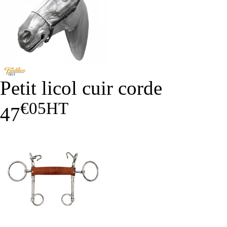
Petit licol cuir corde
€05
HT
47