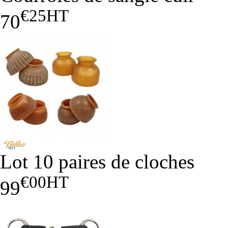
€25
HT
70
Lot 10 paires de cloches
€00
HT
99