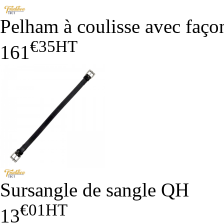
Pelham à coulisse avec faç
€35
HT
161
Sursangle de sangle QH
€01
HT
13