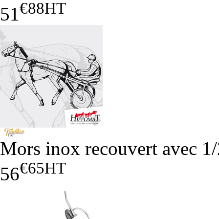
€88
HT
51
Mors inox recouvert avec 1/
€65
HT
56