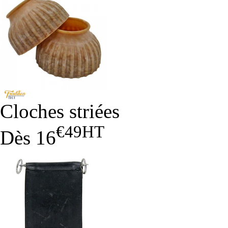
Cloches striées
€49
HT
Dès
16