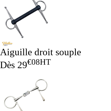
Aiguille droit souple
€08
HT
Dès
29