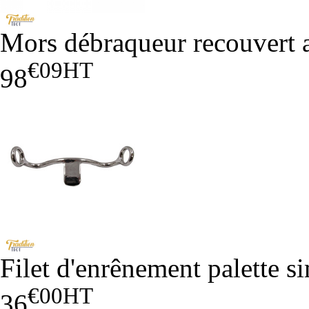
Mors débraqueur recouvert a
€09
HT
98
Filet d'enrênement palette s
€00
HT
36