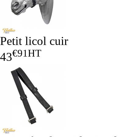
Petit licol cuir
€91
HT
43