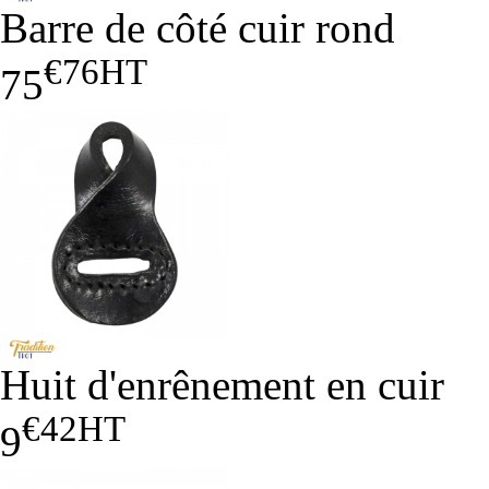
Barre de côté cuir rond
€76
HT
75
Huit d'enrênement en cuir
€42
HT
9