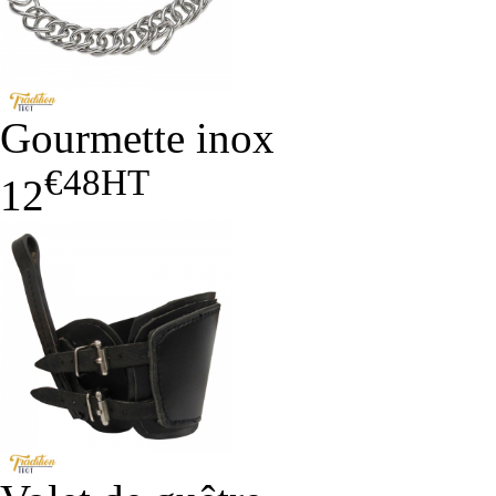
Gourmette inox
€48
HT
12