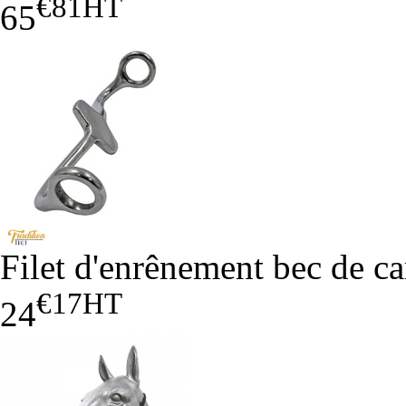
€81
HT
65
Filet d'enrênement bec de ca
€17
HT
24