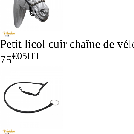
Petit licol cuir chaîne de vél
€05
HT
75