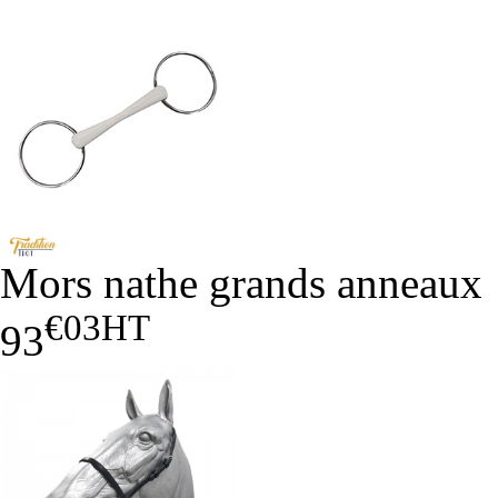
Mors nathe grands anneaux
€03
HT
93