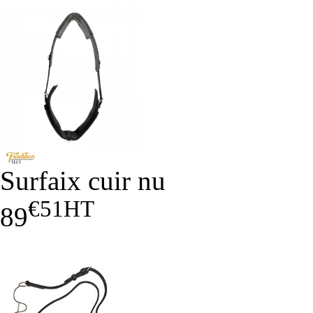
Surfaix cuir nu
€51
HT
89