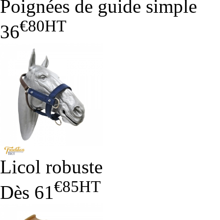
Poignées de guide simple
€80
HT
36
Licol robuste
€85
HT
Dès
61