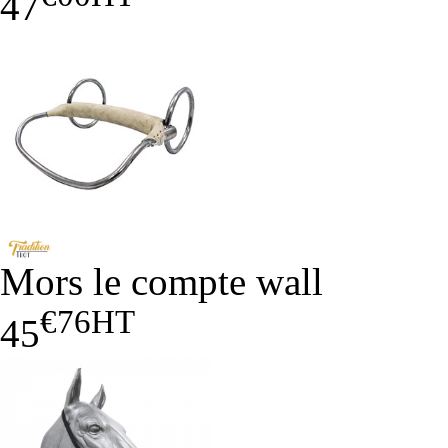
47
Mors le compte wall
€76
HT
45