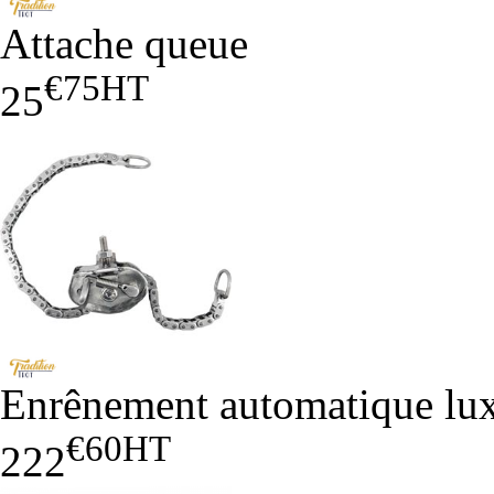
Attache queue
€75
HT
25
Enrênement automatique lu
€60
HT
222