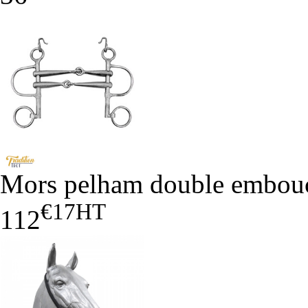
Mors pelham double embou
€17
HT
112