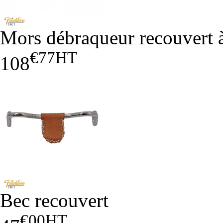
Mors débraqueur recouvert à
€77
HT
108
Bec recouvert
€00
HT