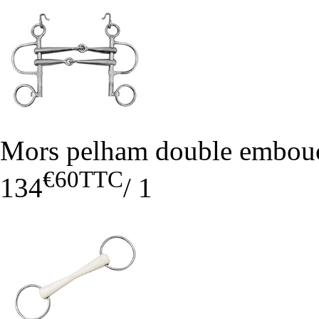
Mors pelham double embou
€60
TTC
134
/
1