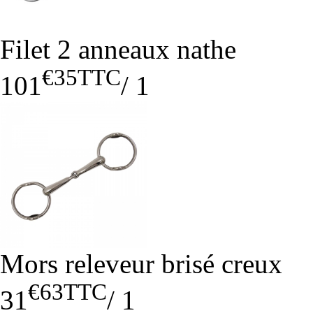
Filet 2 anneaux nathe
€35
TTC
101
/
1
Mors releveur brisé creux
€63
TTC
31
/
1