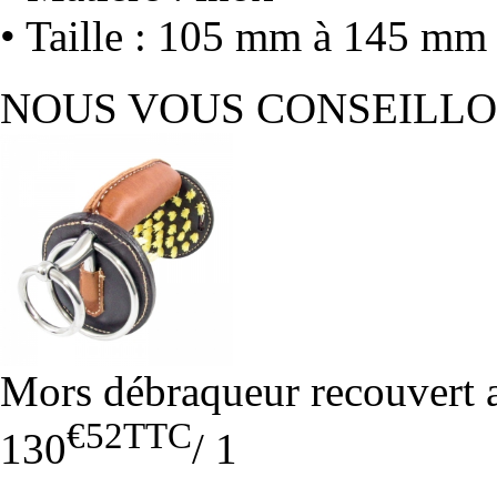
• Taille : 105 mm à 145 mm
NOUS VOUS CONSEILL
Mors débraqueur recouvert a
€52
TTC
130
/
1