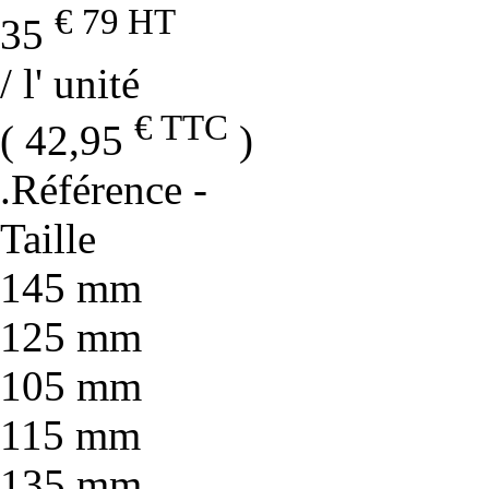
€ 79
HT
35
/ l' unité
€ TTC
( 42,95
)
.Référence
-
Taille
145 mm
125 mm
105 mm
115 mm
135 mm