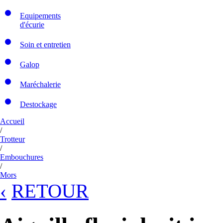
Equipements
d'écurie
Soin et entretien
Galop
Maréchalerie
Destockage
Accueil
/
Trotteur
/
Embouchures
/
Mors
‹
RETOUR