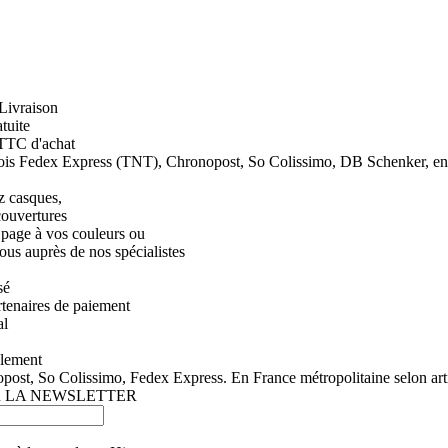
tuite
 TTC d'achat
ois Fedex Express (TNT), Chronopost, So Colissimo, DB Schenker, en Fr
z casques,
couvertures
 page à vos couleurs ou
ous auprès de nos spécialistes
sé
tenaires de paiement
al
ulement
ost, So Colissimo, Fedex Express. En France métropolitaine selon arti
 LA NEWSLETTER