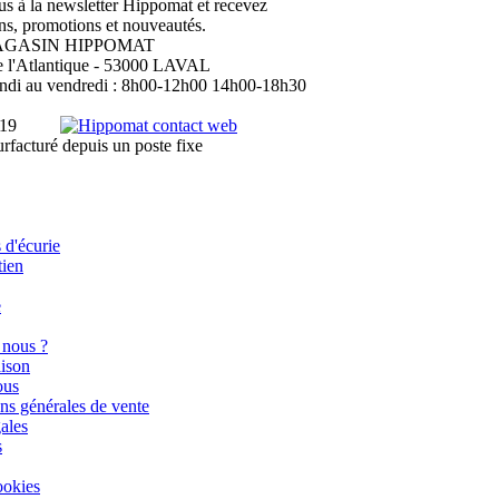
 à la newsletter Hippomat et recevez
ns, promotions et nouveautés.
GASIN HIPPOMAT
e l'Atlantique - 53000 LAVAL
undi au vendredi : 8h00-12h00 14h00-18h30
 19
rfacturé depuis un poste fixe
d'écurie
tien
e
nous ?
aison
ous
ns générales de vente
ales
s
ookies