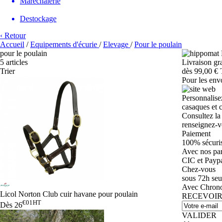
Maréchalerie
Destockage
‹ Retour
Accueil
/
Equipements d'écurie
/
Elevage
/
Pour le poulain
pour le poulain
5 articles
Livraison gra
Trier
dès 99,00 €
Pour les env
Personnalise
casaques et 
Consultez la
renseignez-v
Paiement
100% sécuri
Avec nos par
CIC et Payp
Chez-vous
sous 72h se
Avec Chronop
Licol Norton Club cuir havane pour poulain
RECEVOIR
€01
HT
Dès
26
VALIDER