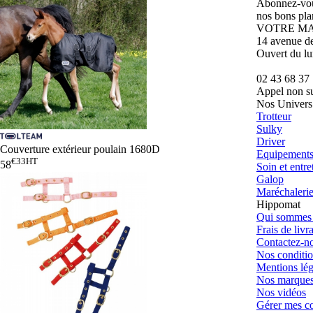
Abonnez-vous
nos bons pla
VOTRE MA
14 avenue d
Ouvert du l
02 43 68 37
Appel non su
Nos Univers
Trotteur
Sulky
Driver
Couverture extérieur poulain 1680D
Equipements 
€33
HT
58
Soin et entre
Galop
Maréchaleri
Hippomat
Qui sommes 
Frais de livr
Contactez-n
Nos conditio
Mentions lég
Nos marque
Nos vidéos
Gérer mes c