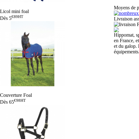
Moyens de p
Licol mini foal
€89
HT
Dès
5
Livraison ass
Hippomat, sp
en France, e
et du galop. 
équipements.
Couverture Foal
€98
HT
Dès
65