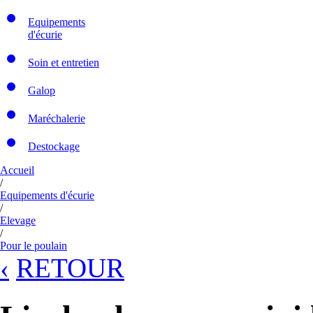
Equipements
d'écurie
Soin et entretien
Galop
Maréchalerie
Destockage
Accueil
/
Equipements d'écurie
/
Elevage
/
Pour le poulain
‹
RETOUR