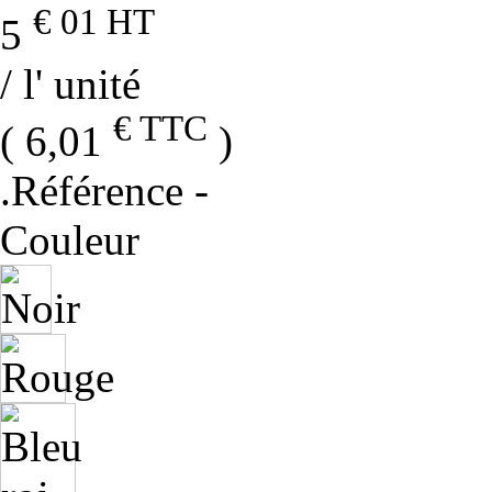
€ 01
HT
5
/ l' unité
€ TTC
( 6,01
)
.Référence
-
Couleur