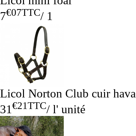
Licol mini foal
€07
TTC
7
/
1
Licol Norton Club cuir hava
€21
TTC
31
/
l' unité