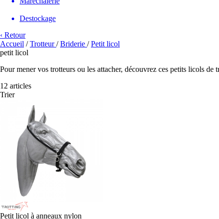
Maréchalerie
Destockage
‹ Retour
Accueil
/
Trotteur
/
Briderie
/
Petit licol
petit licol
Pour mener vos trotteurs ou les attacher, découvrez ces petits licols de t
12 articles
Trier
Petit licol à anneaux nylon