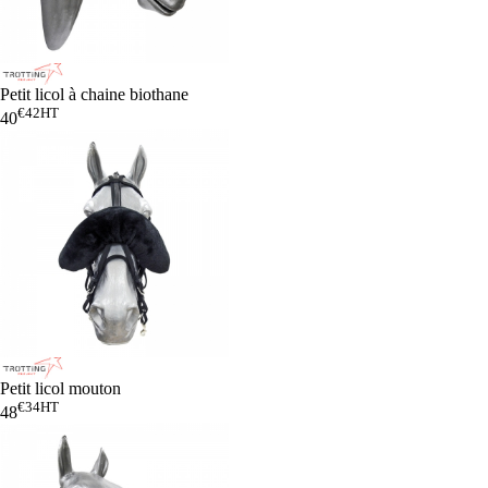
Petit licol à chaine biothane
€42
HT
40
Petit licol mouton
€34
HT
48