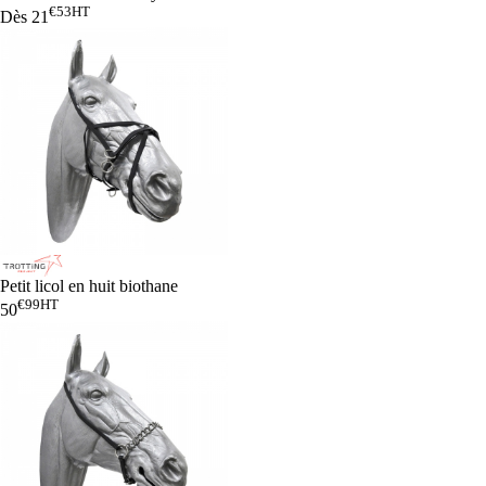
€53
HT
Dès
21
Petit licol en huit biothane
€99
HT
50