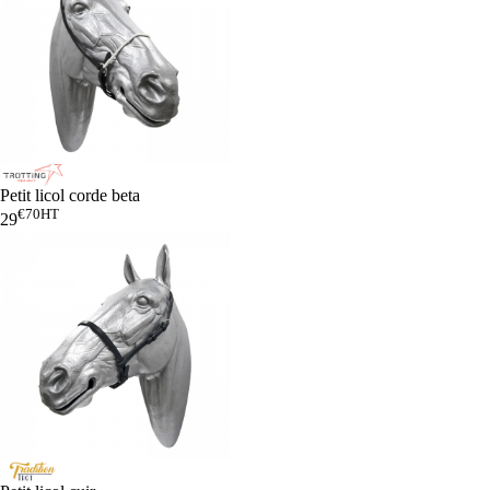
Petit licol corde beta
€70
HT
29