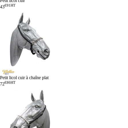
Petit licol cuir
€91
HT
43
Petit licol cuir à chaîne plat
€86
HT
72