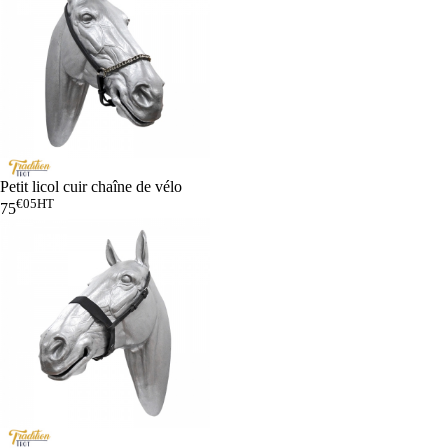
Petit licol cuir chaîne de vélo
€05
HT
75