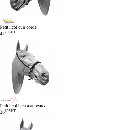
Petit licol cuir corde
€05
HT
47
Petit licol beta à anneaux
€05
HT
36