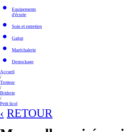
Equipements
d'écurie
Soin et entretien
Galop
Maréchalerie
Destockage
Accueil
/
Trotteur
/
Briderie
/
Petit licol
‹
RETOUR