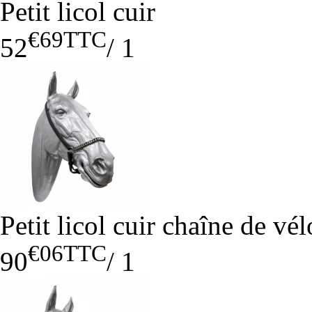
Petit licol cuir
€69
TTC
52
/
1
Petit licol cuir chaîne de vél
€06
TTC
90
/
1