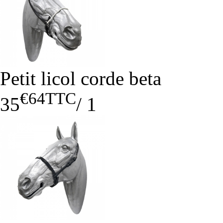
Petit licol corde beta
€64
TTC
35
/
1