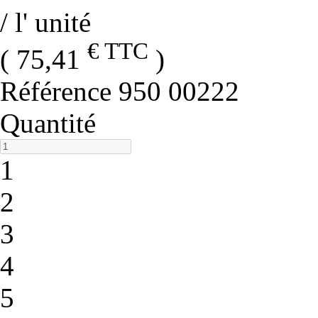
/ l' unité
€ TTC
( 75,41
)
Référence
950 00222
Quantité
1
2
3
4
5