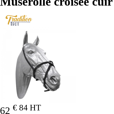
Muserolle croisée cuir
€ 84
HT
62