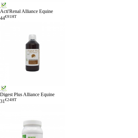
Acti'Renal Alliance Equine
€91
HT
44
Digest Plus Alliance Equine
€24
HT
31