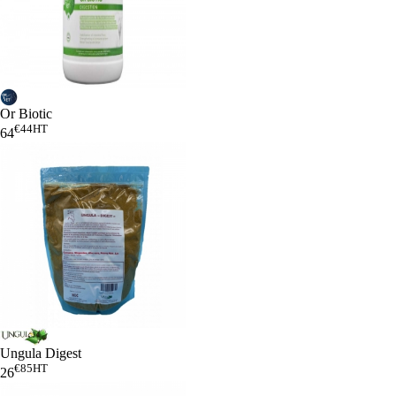
Or Biotic
€44
HT
64
Ungula Digest
€85
HT
26