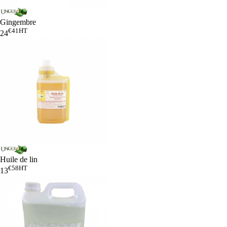
Gingembre
€41
HT
24
Huile de lin
€58
HT
13