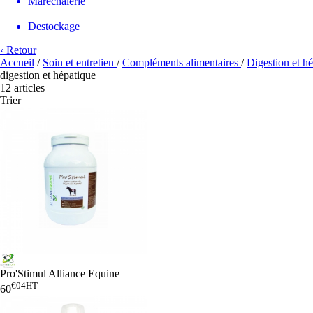
Maréchalerie
Destockage
‹ Retour
Accueil
/
Soin et entretien
/
Compléments alimentaires
/
Digestion et h
digestion et hépatique
12 articles
Trier
Pro'Stimul Alliance Equine
€04
HT
60