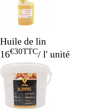
Huile de lin
€30
TTC
16
/
l' unité