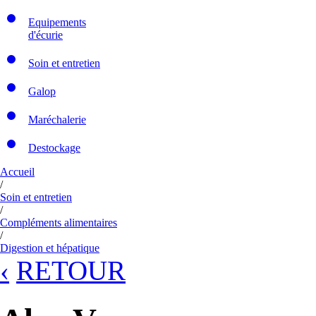
Equipements
d'écurie
Soin et entretien
Galop
Maréchalerie
Destockage
Accueil
/
Soin et entretien
/
Compléments alimentaires
/
Digestion et hépatique
‹
RETOUR