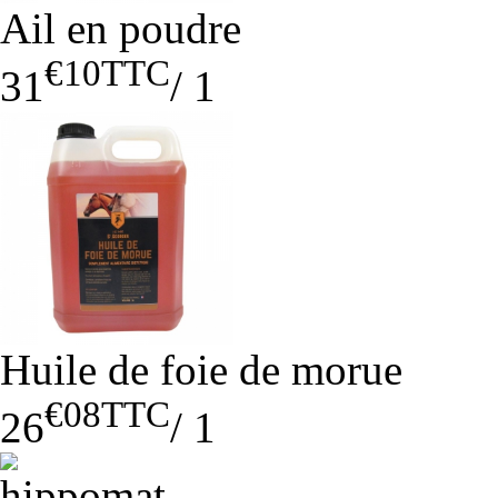
Ail en poudre
€10
TTC
31
/
1
Huile de foie de morue
€08
TTC
26
/
1