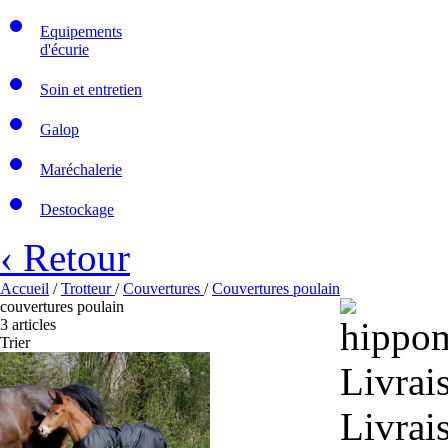
Equipements
d'écurie
Soin et entretien
Galop
Maréchalerie
Destockage
‹ Retour
Accueil
/
Trotteur
/
Couvertures
/
Couvertures poulain
couvertures poulain
3 articles
Trier
Livrai