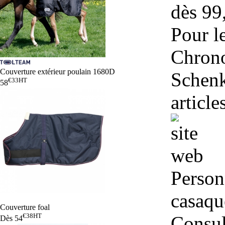
dès 99
Pour l
Chrono
Couverture extérieur poulain 1680D
Schenk
€33
HT
58
article
Person
casaqu
Couverture foal
€38
HT
Consul
Dès
54