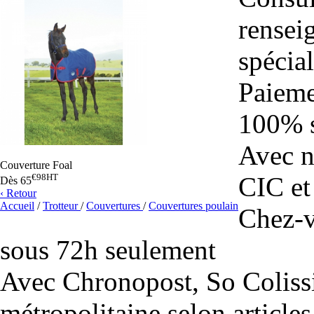
rensei
spécial
Paiem
100% s
Avec n
Couverture Foal
€98
HT
CIC et
Dès
65
‹ Retour
Accueil
/
Trotteur
/
Couvertures
/
Couvertures poulain
Chez-
sous 72h seulement
Avec Chronopost, So Coliss
métropolitaine selon articles