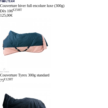
Couverture hiver full encolure luxe (300g)
€25
HT
Dès
106
125,00€
Couverture Tyrex 300g standard
€12
HT
75