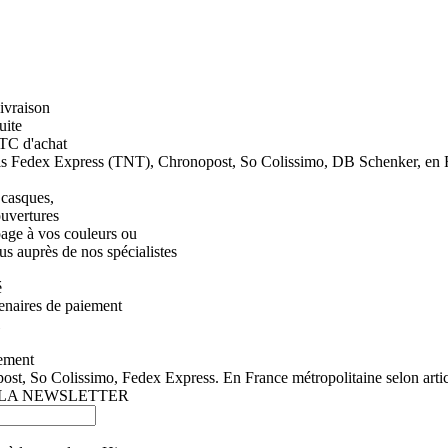
uite
TC d'achat
is Fedex Express (TNT), Chronopost, So Colissimo, DB Schenker, en Fra
 casques,
ouvertures
page à vos couleurs ou
s auprès de nos spécialistes
é
enaires de paiement
ement
st, So Colissimo, Fedex Express. En France métropolitaine selon articl
 LA NEWSLETTER