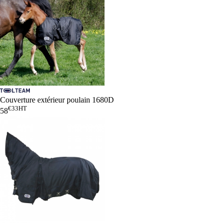
Couverture extérieur poulain 1680D
€33
HT
58