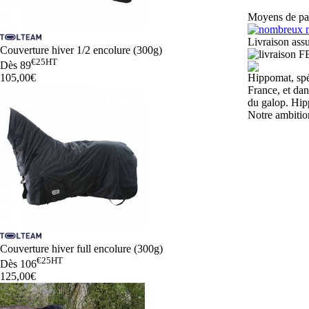
Moyens de pa
Livraison assu
Couverture hiver 1/2 encolure (300g)
€25
HT
Dès
89
105,00€
Hippomat, spéc
France, et da
du galop. Hipp
Notre ambitio
Couverture hiver full encolure (300g)
€25
HT
Dès
106
125,00€