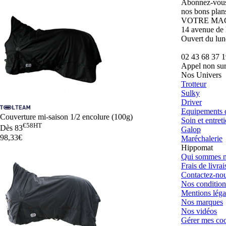
Abonnez-vous 
nos bons plan
VOTRE MA
14 avenue de
Ouvert du lun
02 43 68 37 
Appel non sur
Nos Univers
Trotteur
Sulky
Driver
Equipements d
Couverture mi-saison 1/2 encolure (100g)
Soin et entret
€58
HT
Dès
83
Galop
98,33€
Maréchalerie
Hippomat
Qui sommes n
Frais de livra
Contactez-no
Nos condition
Mentions léga
Nos marques
Nos vidéos
Gérer mes co