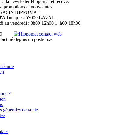
à la newsletter Hippomat et recevez
s, promotions et nouveautés.
GASIN HIPPOMAT
 l'Atlantique - 53000 LAVAL
di au vendredi : 8h00-12h00 14h00-18h30
19
facturé depuis un poste fixe
'écurie
ien
ous ?
ison
us
s générales de vente
les
okies