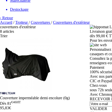
Maréchalerie
Destockage
‹ Retour
Accueil
/
Trotteur
/
Couvertures
/
Couvertures d'extérieur
couvertures d'extérieur
8 articles
Livraison grat
Trier
dès 99,00 € T
Pour les envo
Personnalisez
casaques et c
Consultez la 
renseignez-vou
Paiement
100% sécuris
Avec nos part
CIC et Paypal
Chez-vous
sous 72h seul
Avec Chronopo
Couverture imperméable demi encolure (0g)
RECEVOIR
€46
HT
Dès
81
95,83€
VALIDER