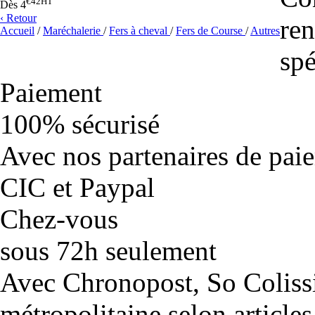
€42
HT
Dès
4
‹ Retour
ren
Accueil
/
Maréchalerie
/
Fers à cheval
/
Fers de Course
/
Autres
spé
Paiement
100% sécurisé
Avec nos partenaires de pai
CIC et Paypal
Chez-vous
sous 72h seulement
Avec Chronopost, So Coliss
métropolitaine selon articles