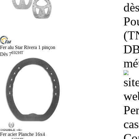
dè
Pou
(T
DB
Fer alu Star Rivera 1 pinçon
€02
HT
Dès
7
mét
Per
cas
Con
Fer acier Planche 16x4