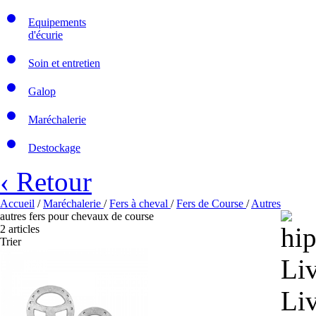
Equipements
d'écurie
Soin et entretien
Galop
Maréchalerie
Destockage
‹ Retour
Accueil
/
Maréchalerie
/
Fers à cheval
/
Fers de Course
/
Autres
autres fers pour chevaux de course
2 articles
Trier
Liv