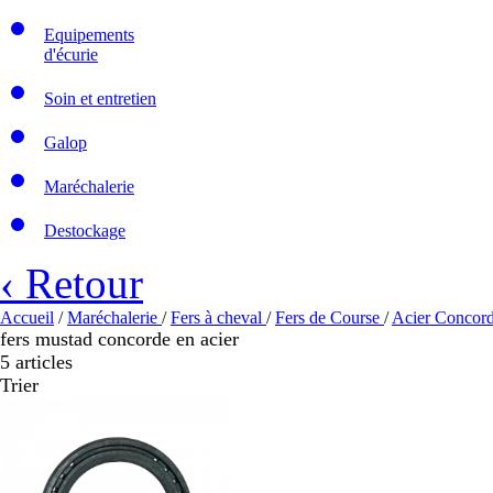
Equipements
d'écurie
Soin et entretien
Galop
Maréchalerie
Destockage
‹ Retour
Accueil
/
Maréchalerie
/
Fers à cheval
/
Fers de Course
/
Acier Concor
fers mustad concorde en acier
5 articles
Trier