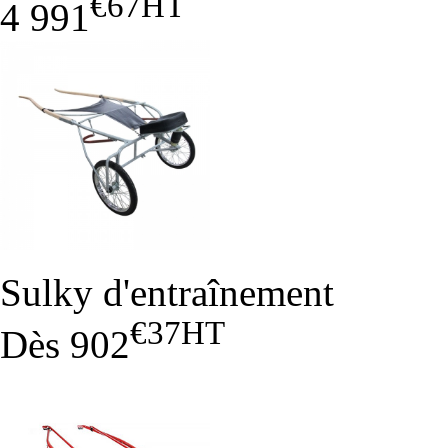
€67
HT
4 991
Sulky d'entraînement
€37
HT
Dès
902