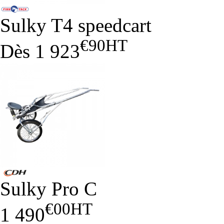
Sulky T4 speedcart
€90
HT
Dès
1 923
Sulky Pro C
€00
HT
1 490