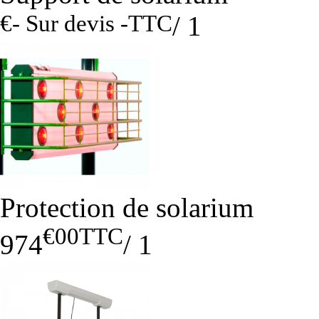
€- Sur devis -
TTC
/
1
Protection de solarium
€00
TTC
974
/
1