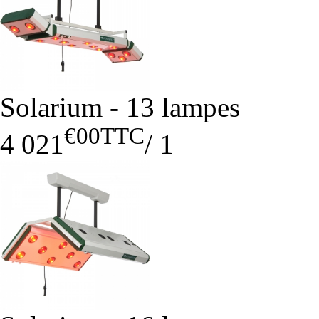
Solarium - 13 lampes
€00
TTC
4 021
/
1