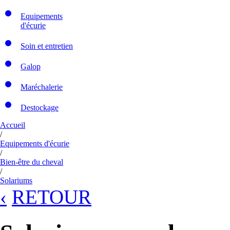
Equipements
d'écurie
Soin et entretien
Galop
Maréchalerie
Destockage
Accueil
/
Equipements d'écurie
/
Bien-être du cheval
/
Solariums
‹
RETOUR