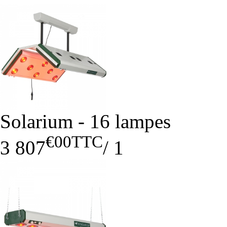
Solarium - 16 lampes
€00
TTC
3 807
/
1