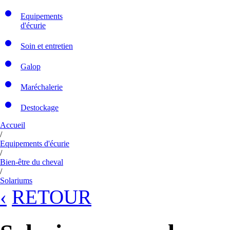
Equipements
d'écurie
Soin et entretien
Galop
Maréchalerie
Destockage
Accueil
/
Equipements d'écurie
/
Bien-être du cheval
/
Solariums
‹
RETOUR