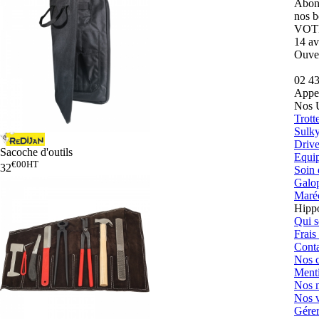
Abonn
nos b
VOT
14 av
Ouver
02 4
Appel
Nos 
Trott
Sulk
Drive
Sacoche d'outils
Equip
€00
HT
32
Soin 
Galo
Maréc
Hipp
Qui 
Frais
Conta
Nos c
Menti
Nos 
Nos 
Gérer