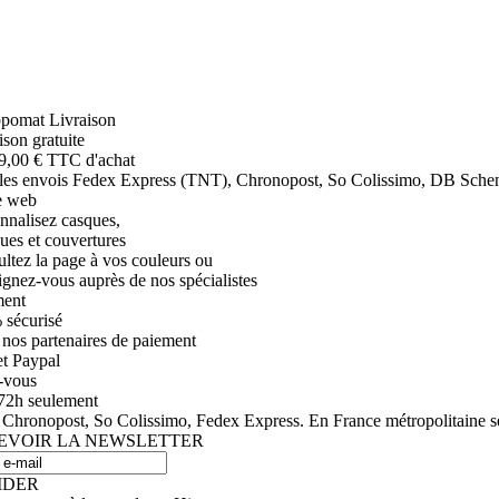
ison gratuite
9,00 € TTC d'achat
les envois Fedex Express (TNT), Chronopost, So Colissimo, DB Schenker
nnalisez casques,
ues et couvertures
ltez la page à vos couleurs ou
ignez-vous auprès de nos spécialistes
ment
sécurisé
nos partenaires de paiement
t Paypal
-vous
72h seulement
Chronopost, So Colissimo, Fedex Express. En France métropolitaine sel
EVOIR LA NEWSLETTER
IDER