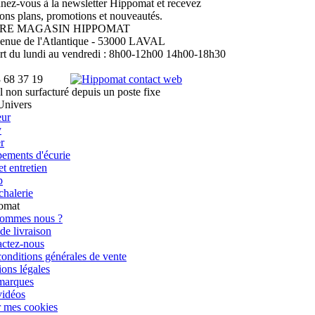
ez-vous à la newsletter Hippomat et recevez
ons plans, promotions et nouveautés.
RE MAGASIN HIPPOMAT
enue de l'Atlantique - 53000 LAVAL
t du lundi au vendredi : 8h00-12h00 14h00-18h30
3 68 37 19
 non surfacturé depuis un poste fixe
Univers
eur
y
r
ements d'écurie
et entretien
p
halerie
omat
sommes nous ?
 de livraison
ctez-nous
onditions générales de vente
ons légales
marques
vidéos
 mes cookies