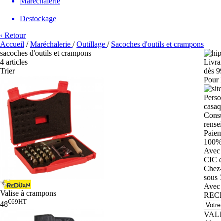
Maréchalerie
Destockage
‹ Retour
Accueil
/
Maréchalerie
/
Outillage
/
Sacoches d'outils et crampons
sacoches d'outils et crampons
4 articles
Livra
Trier
dès 9
Pour 
Perso
casaq
Consu
rense
Paie
100% 
Avec 
CIC e
Chez
sous 
Avec 
Valise à crampons
REC
€69
HT
48
VAL