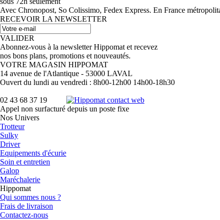
sous 72h seulement
Avec Chronopost, So Colissimo, Fedex Express. En France métropolitain
RECEVOIR LA NEWSLETTER
VALIDER
Abonnez-vous à la newsletter Hippomat et recevez
nos bons plans, promotions et nouveautés.
VOTRE MAGASIN HIPPOMAT
14 avenue de l'Atlantique - 53000 LAVAL
Ouvert du lundi au vendredi : 8h00-12h00 14h00-18h30
02 43 68 37 19
Appel non surfacturé depuis un poste fixe
Nos Univers
Trotteur
Sulky
Driver
Equipements d'écurie
Soin et entretien
Galop
Maréchalerie
Hippomat
Qui sommes nous ?
Frais de livraison
Contactez-nous