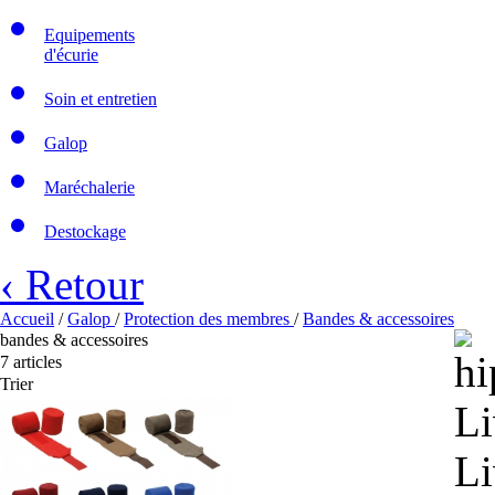
Equipements
d'écurie
Soin et entretien
Galop
Maréchalerie
Destockage
‹ Retour
Accueil
/
Galop
/
Protection des membres
/
Bandes & accessoires
bandes & accessoires
7 articles
Trier
Li