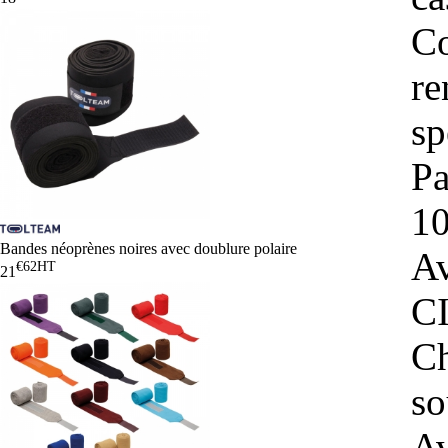
Co
re
sp
Pa
10
Bandes néoprènes noires avec doublure polaire
Av
€62
HT
21
CI
C
so
Av