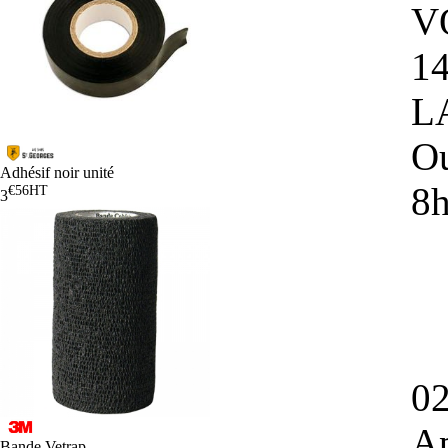
V
14
L
Ou
Adhésif noir unité
8
€56
HT
3
02
Ap
Bande Vetrap