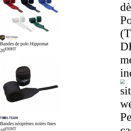
dè
Po
(T
DB
Bandes de polo Hippomat
€00
HT
26
mé
in
Pe
Bandes néoprènes noires fines
ca
€92
HT
18