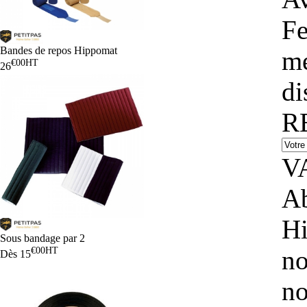
Fe
Bandes de repos Hippomat
mé
€00
HT
26
di
R
V
Ab
Hi
Sous bandage par 2
€00
HT
no
Dès
15
no