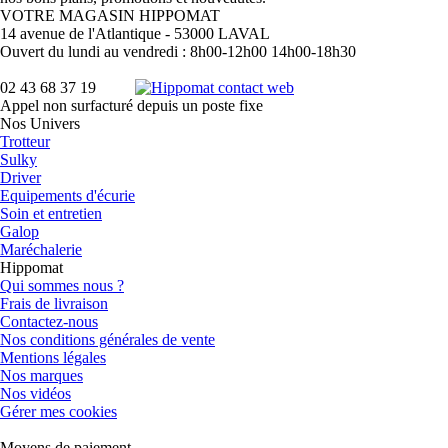
VOTRE MAGASIN HIPPOMAT
14 avenue de l'Atlantique - 53000 LAVAL
Ouvert du lundi au vendredi : 8h00-12h00 14h00-18h30
02 43 68 37 19
Appel non surfacturé depuis un poste fixe
Nos Univers
Trotteur
Sulky
Driver
Equipements d'écurie
Soin et entretien
Galop
Maréchalerie
Hippomat
Qui sommes nous ?
Frais de livraison
Contactez-nous
Nos conditions générales de vente
Mentions légales
Nos marques
Nos vidéos
Gérer mes cookies
Moyens de paiement