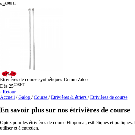
€08
HT
54
Etrivières de course synthétiques 16 mm Zilco
€08
HT
Dès
25
‹ Retour
Accueil
/
Galop
/
Course
/
Etrivières & étriers
/
Etrivières de course
En savoir plus sur nos étrivières de course
Optez pour les étrivières de course Hippomat, esthétiques et pratiques. El
utiliser et à entretien.