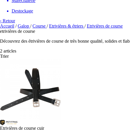
Maréchalerie
Destockage
‹ Retour
Accueil
/
Galop
/
Course
/
Etrivières & étriers
/
Etrivières de course
etrivières de course
Découvrez des étrivières de course de très bonne qualité, solides et fia
2 articles
Trier
Etrivières de course cuir