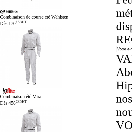
mét
Combinaison de course été Wahlsten
€58
HT
dis
Dès
170
RE
VA
Abo
Hip
nos
Combinaison été Mira
€35
HT
Dès
458
nou
VO