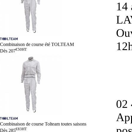
14 
LA
Ouv
12
Combinaison de course été TOLTEAM
€50
HT
Dès
207
02 
App
Combinaison de course Tolteam toutes saisons
pos
€83
HT
Dès
285