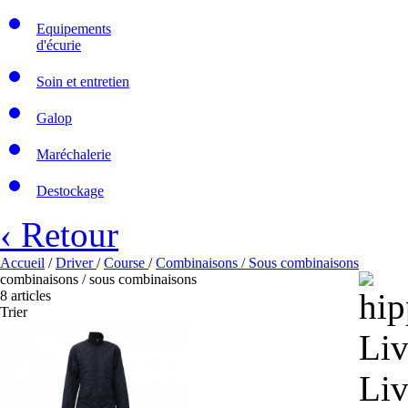
Equipements
d'écurie
Soin et entretien
Galop
Maréchalerie
Destockage
‹ Retour
Accueil
/
Driver
/
Course
/
Combinaisons / Sous combinaisons
combinaisons / sous combinaisons
8 articles
Trier
Liv