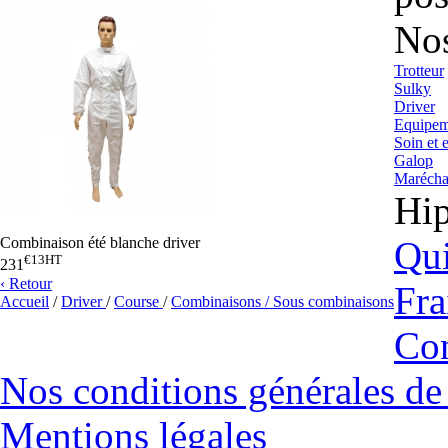
Nos
Trotteur
Sulky
Driver
Equipeme
Soin et e
Galop
Marécha
Hi
Qu
Combinaison été blanche driver
€13
HT
231
‹ Retour
Fra
Accueil
/
Driver
/
Course
/
Combinaisons / Sous combinaisons
Con
Nos conditions générales de
Mentions légales