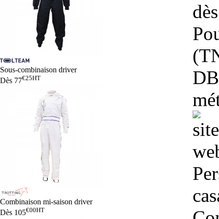
dès
Pou
(TN
Sous-combinaison driver
DB 
€25
HT
Dès
77
mét
Per
cas
Combinaison mi-saison driver
€00
HT
Con
Dès
105