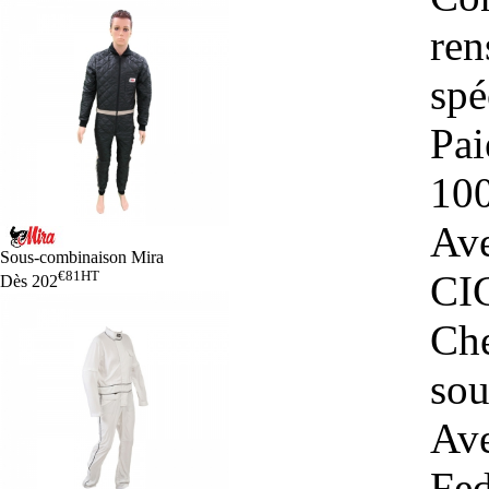
ren
spé
Pa
100
Ave
Sous-combinaison Mira
€81
HT
CIC
Dès
202
Ch
sou
Ave
Fed