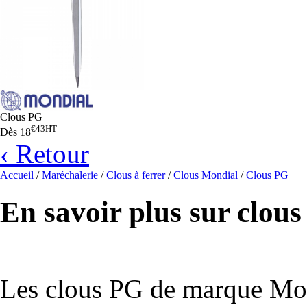
Clous PG
€43
HT
Dès
18
‹ Retour
Accueil
/
Maréchalerie
/
Clous à ferrer
/
Clous Mondial
/
Clous PG
En savoir plus sur clo
Les clous PG de marque Mon