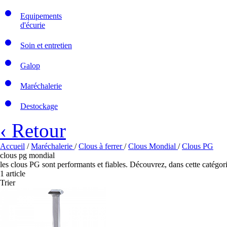
Equipements
d'écurie
Soin et entretien
Galop
Maréchalerie
Destockage
‹ Retour
Accueil
/
Maréchalerie
/
Clous à ferrer
/
Clous Mondial
/
Clous PG
clous pg mondial
les clous PG sont performants et fiables. Découvrez, dans cette catégorie,
1 article
Trier