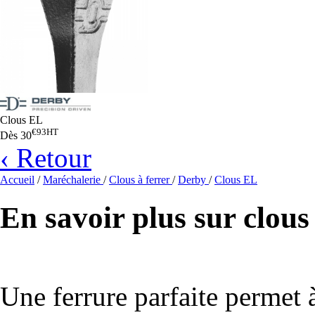
Clous EL
€93
HT
Dès
30
‹ Retour
Accueil
/
Maréchalerie
/
Clous à ferrer
/
Derby
/
Clous EL
En savoir plus sur cl
Une ferrure parfaite permet 