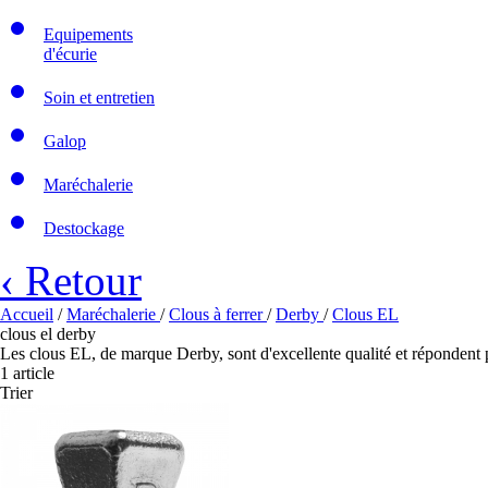
Equipements
d'écurie
Soin et entretien
Galop
Maréchalerie
Destockage
‹ Retour
Accueil
/
Maréchalerie
/
Clous à ferrer
/
Derby
/
Clous EL
clous el derby
Les clous EL, de marque Derby, sont d'excellente qualité et répondent 
1 article
Trier