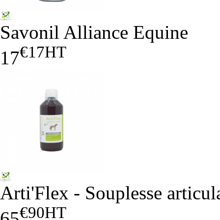
Savonil Alliance Equine
€17
HT
17
Arti'Flex - Souplesse articu
€90
HT
65