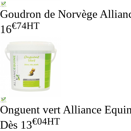
Goudron de Norvège Allian
€74
HT
16
Onguent vert Alliance Equi
€04
HT
Dès
13