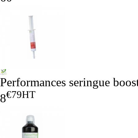
Performances seringue boost
€79
HT
8