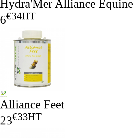
Hydra'Mer Alliance Equine
€34
HT
6
Alliance Feet
€33
HT
23