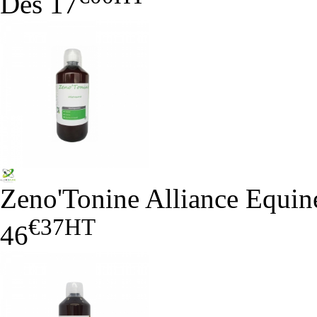
Dès
17
Zeno'Tonine Alliance Equin
€37
HT
46