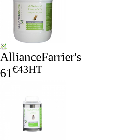
AllianceFarrier's
€43
HT
61