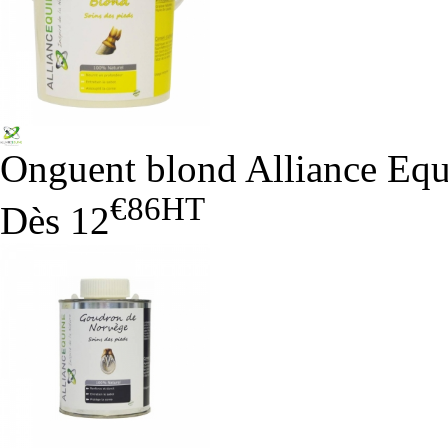
Onguent blond Alliance Equ
€86
HT
Dès
12