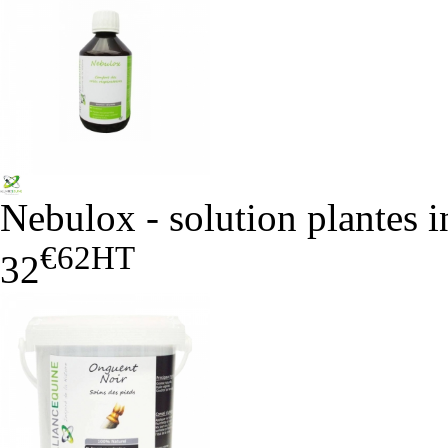
Nebulox - solution plantes i
€62
HT
32