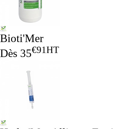
Bioti'Mer
€91
HT
Dès
35