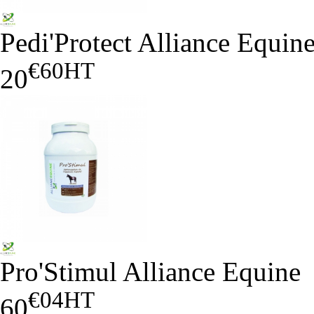
Pedi'Protect Alliance Equin
€60
HT
20
Pro'Stimul Alliance Equine
€04
HT
60