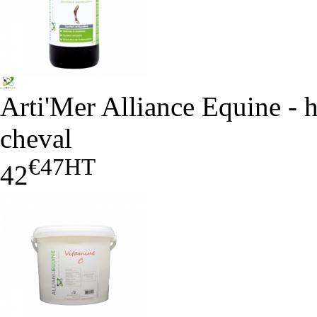
Arti'Mer Alliance Equine - 
cheval
€47
HT
42