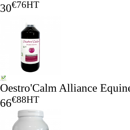
€76
HT
30
Oestro'Calm Alliance Equin
€88
HT
66