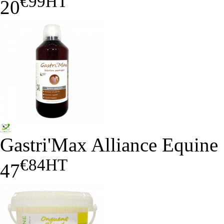
€99
HT
20
Gastri'Max Alliance Equine
€84
HT
47