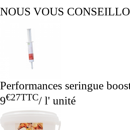
NOUS VOUS CONSEILL
Performances seringue boost
€27
TTC
9
/
l' unité