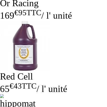
Or Racing
€95
TTC
169
/
l' unité
Red Cell
€43
TTC
65
/
l' unité