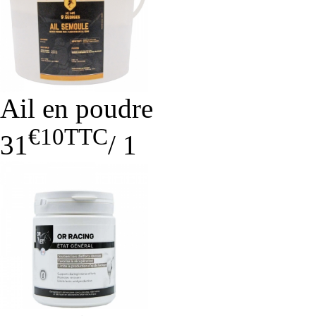
Ail en poudre
€10
TTC
31
/
1