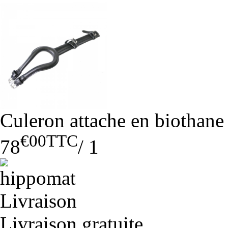
Culeron attache en biothane
€00
TTC
78
/
1
Livraison gratuite