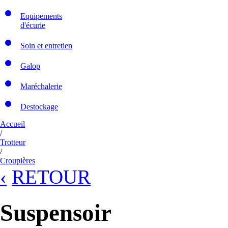
Equipements
d'écurie
Soin et entretien
Galop
Maréchalerie
Destockage
Accueil
/
Trotteur
/
Croupières
‹
RETOUR
Suspensoir