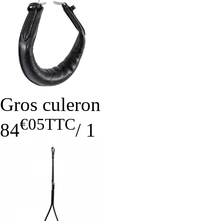
Gros culeron
€05
TTC
84
/
1