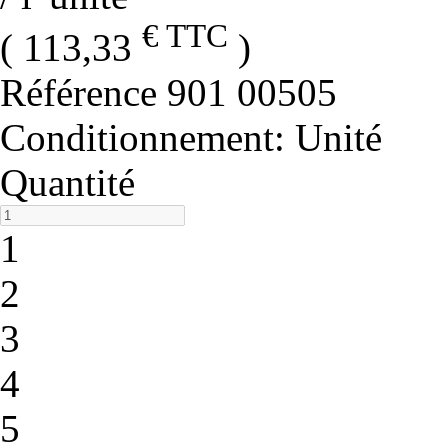
€ TTC
( 113,33
)
Référence
901 00505
Conditionnement
: Unité
Quantité
1
2
3
4
5