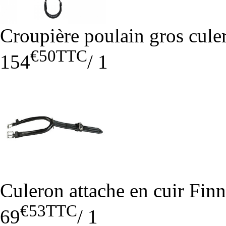
Croupière poulain gros cule
€50
TTC
154
/
1
Culeron attache en cuir Fin
€53
TTC
69
/
1