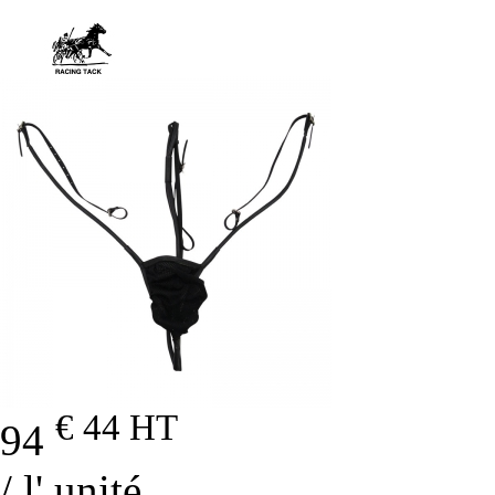
€ 44
HT
94
/ l' unité