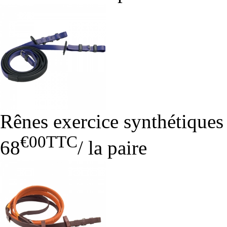
Rênes exercice synthétiques
€00
TTC
68
/
la paire