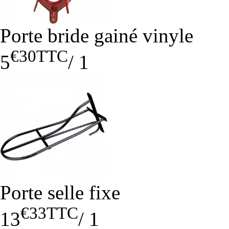
Porte bride gainé vinyle
€30
TTC
5
/
1
Porte selle fixe
€33
TTC
13
/
1