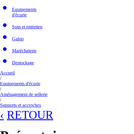
Equipements
d'écurie
Soin et entretien
Galop
Maréchalerie
Destockage
Accueil
/
Equipements d'écurie
/
Aménagement de sellerie
/
Supports et accroches
‹
RETOUR