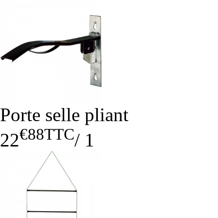
Porte selle pliant
€88
TTC
22
/
1