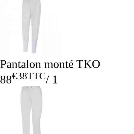
Pantalon monté TKO
€38
TTC
88
/
1