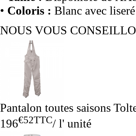
•
Coloris :
Blanc avec liseré
NOUS VOUS CONSEILL
Pantalon toutes saisons Tol
€52
TTC
196
/
l' unité