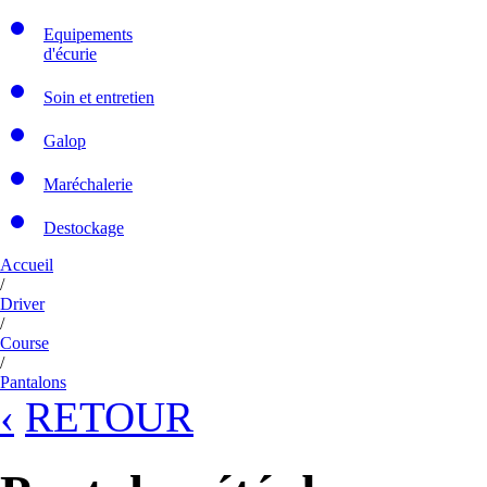
Equipements
d'écurie
Soin et entretien
Galop
Maréchalerie
Destockage
Accueil
/
Driver
/
Course
/
Pantalons
‹
RETOUR