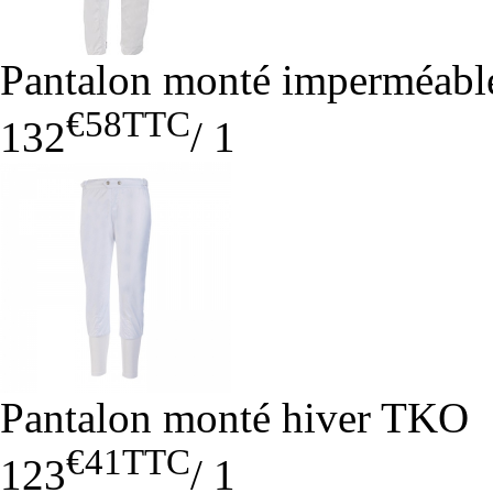
Pantalon monté imperméab
€58
TTC
132
/
1
Pantalon monté hiver TKO
€41
TTC
123
/
1