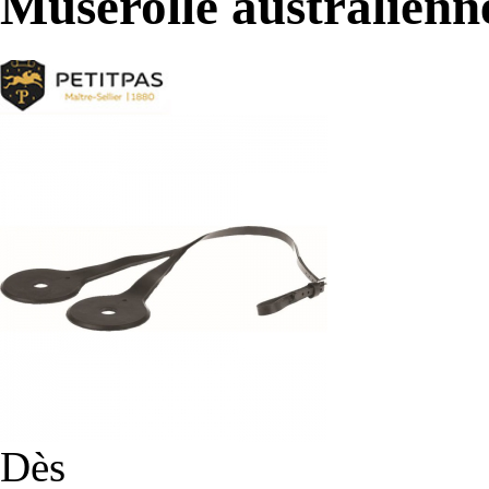
Muserolle australienn
Dès