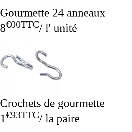
Gourmette 24 anneaux
€00
TTC
8
/
l' unité
Crochets de gourmette
€93
TTC
1
/
la paire