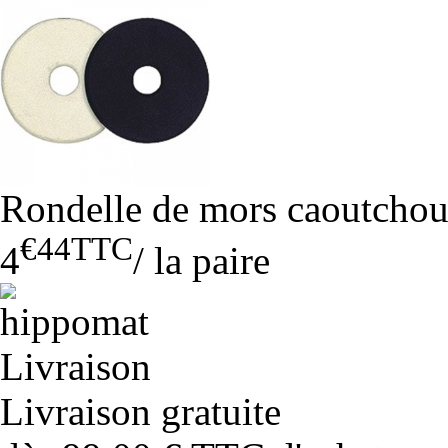
Rondelle de mors caoutcho
€44
TTC
4
/
la paire
Livraison gratuite