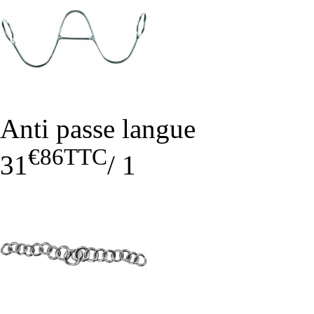
Anti passe langue
€86
TTC
31
/
1