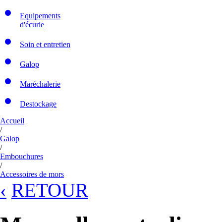
Equipements
d'écurie
Soin et entretien
Galop
Maréchalerie
Destockage
Accueil
/
Galop
/
Embouchures
/
Accessoires de mors
‹
RETOUR