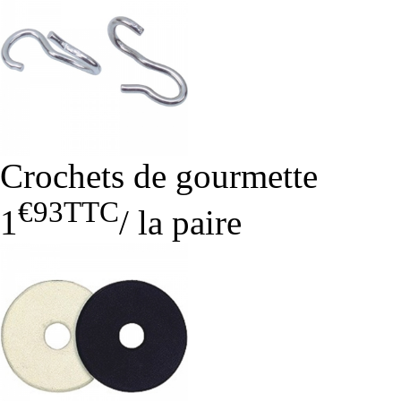
Crochets de gourmette
€93
TTC
1
/
la paire