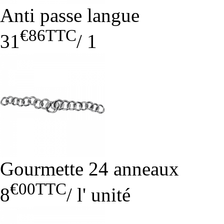
Anti passe langue
€86
TTC
31
/
1
Gourmette 24 anneaux
€00
TTC
8
/
l' unité