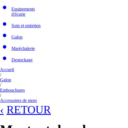
Equipements
d'écurie
Soin et entretien
Galop
Maréchalerie
Destockage
Accueil
/
Galop
/
Embouchures
/
Accessoires de mors
‹
RETOUR