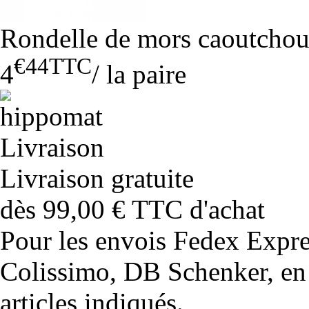
Rondelle de mors caoutcho
€44
TTC
4
/
la paire
Livraison gratuite
dès 99,00 € TTC d'achat
Pour les envois Fedex Expr
Colissimo, DB Schenker, en 
articles indiqués.