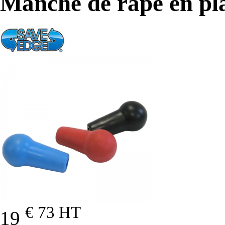
Manche de râpe en pl
€ 73
HT
19