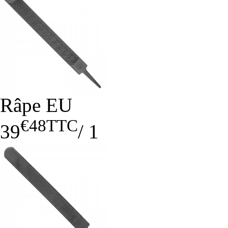
Râpe EU
€48
TTC
39
/
1