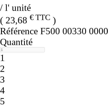
/ l' unité
€ TTC
( 23,68
)
Référence
F500 00330 000
Quantité
1
2
3
4
5