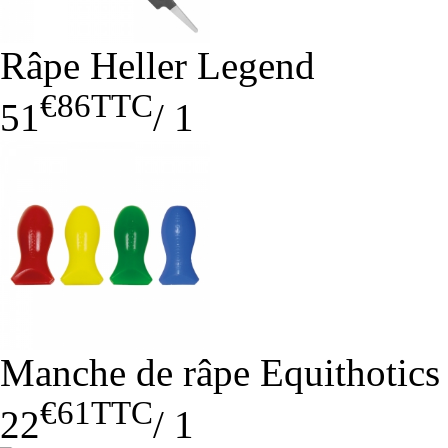
Râpe Heller Legend
€86
TTC
51
/
1
Manche de râpe Equithotics
€61
TTC
22
/
1