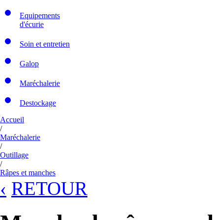
Equipements
d'écurie
Soin et entretien
Galop
Maréchalerie
Destockage
Accueil
/
Maréchalerie
/
Outillage
/
Râpes et manches
‹
RETOUR