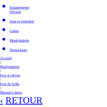
Equipements
d'écurie
Soin et entretien
Galop
Maréchalerie
Destockage
Accueil
/
Maréchalerie
/
Fers à cheval
/
Fers de Selle
/
Mustad Libero
‹
RETOUR