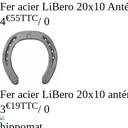
Fer acier LiBero 20x10 Anté
€55
TTC
4
/
0
Fer acier LiBero 20x10 antér
€19
TTC
3
/
0