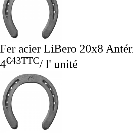
Fer acier LiBero 20x8 Antér
€43
TTC
4
/
l' unité