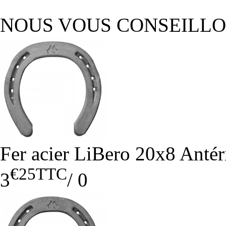
NOUS VOUS CONSEILL
Fer acier LiBero 20x8 Antér
€25
TTC
3
/
0