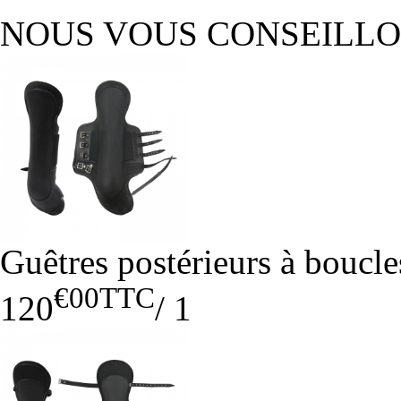
NOUS VOUS CONSEILL
Guêtres postérieurs à boucl
€00
TTC
120
/
1