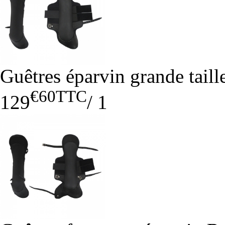
Guêtres éparvin grande tail
€60
TTC
129
/
1