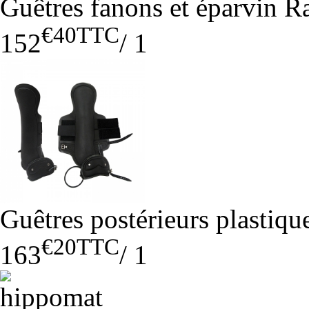
Guêtres fanons et éparvin R
€40
TTC
152
/
1
Guêtres postérieurs plastiqu
€20
TTC
163
/
1