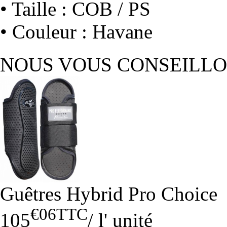
• Taille : COB / PS
• Couleur : Havane
NOUS VOUS CONSEILL
Guêtres Hybrid Pro Choice
€06
TTC
105
/
l' unité