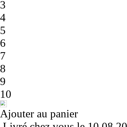
3
4
5
6
7
8
9
10
Ajouter au panier
Livré chez vous le 10.08.2