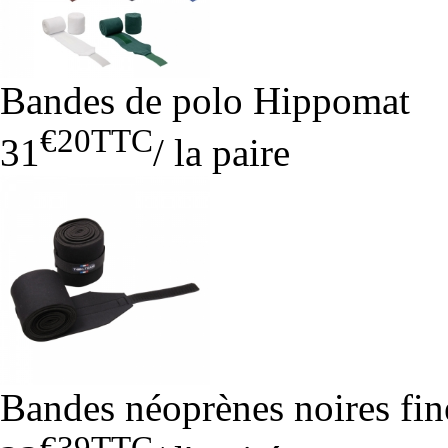
Bandes de polo Hippomat
€20
TTC
31
/
la paire
Bandes néoprènes noires fin
€39
TTC