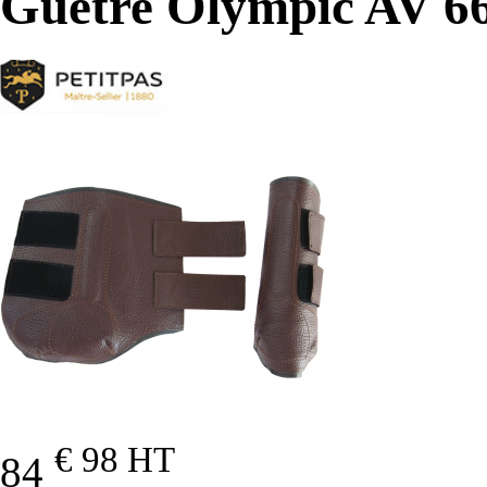
Guêtre Olympic AV 6
€ 98
HT
84