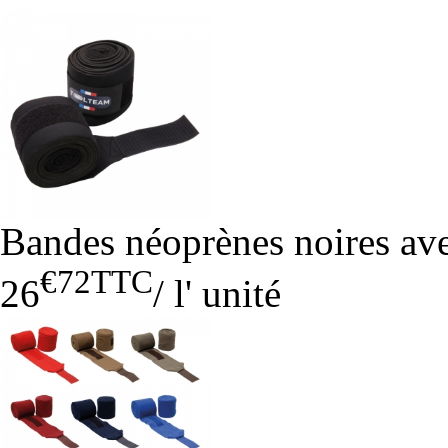
Bandes néoprènes noires ave
€72
TTC
26
/
l' unité