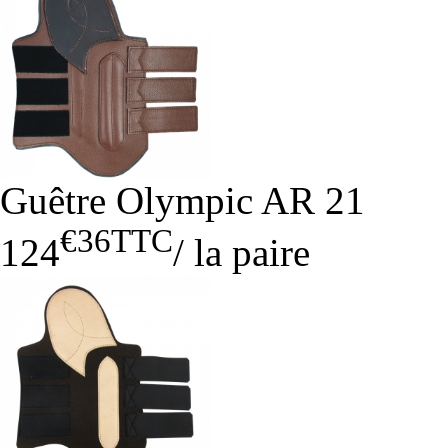
Guêtre Olympic AR 21
€36
TTC
124
/
la paire