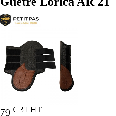
Guêtre Lorica AR 21
€ 31
HT
79