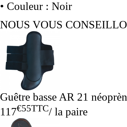
• Couleur : Noir
NOUS VOUS CONSEILL
Guêtre basse AR 21 néoprè
€55
TTC
117
/
la paire