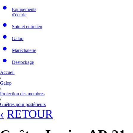
Equipements
d'écurie
Soin et entretien
Galop
Maréchalerie
Destockage
Accueil
/
Galop
/
Protection des membres
/
Guêtres pour postérieurs
‹
RETOUR