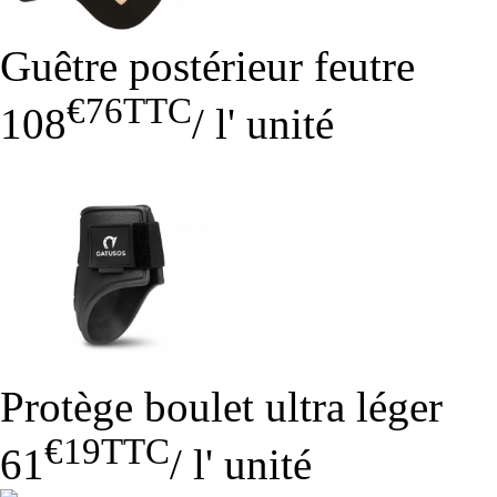
Guêtre postérieur feutre
€76
TTC
108
/
l' unité
Protège boulet ultra léger
€19
TTC
61
/
l' unité