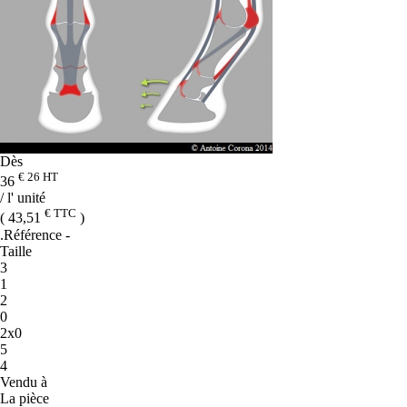
Dès
€ 26
HT
36
/ l' unité
€ TTC
( 43,51
)
.Référence
-
Taille
3
1
2
0
2x0
5
4
Vendu à
La pièce