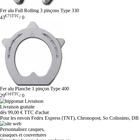
Fer alu Full Rolling 3 pinçons Type 330
€75
TTC
43
/
0
Fer alu Planche 1 pinçon Type 400
€16
TTC
29
/
0
Livraison gratuite
dès 99,00 € TTC d'achat
Pour les envois Fedex Express (TNT), Chronopost, So Colissimo, DB Sc
Personnalisez casques,
casaques et couvertures