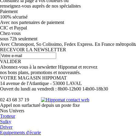
Consultez la page à vos couleurs ou
renseignez-vous auprès de nos spécialistes
Paiement
100% sécurisé
Avec nos partenaires de paiement
CIC et Paypal
Chez-vous
sous 72h seulement
Avec Chronopost, So Colissimo, Fedex Express. En France métropolitain
RECEVOIR LA NEWSLETTER
VALIDER
Abonnez-vous à la newsletter Hippomat et recevez
nos bons plans, promotions et nouveautés.
VOTRE MAGASIN HIPPOMAT
14 avenue de l'Atlantique - 53000 LAVAL
Ouvert du lundi au vendredi : 8h00-12h00 14h00-18h30
02 43 68 37 19
Appel non surfacturé depuis un poste fixe
Nos Univers
Trotteur
Sulky
Driver
Equipements d'écurie