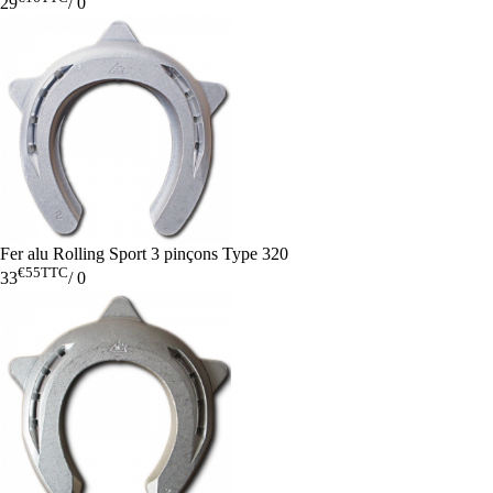
29
/
0
Fer alu Rolling Sport 3 pinçons Type 320
€55
TTC
33
/
0