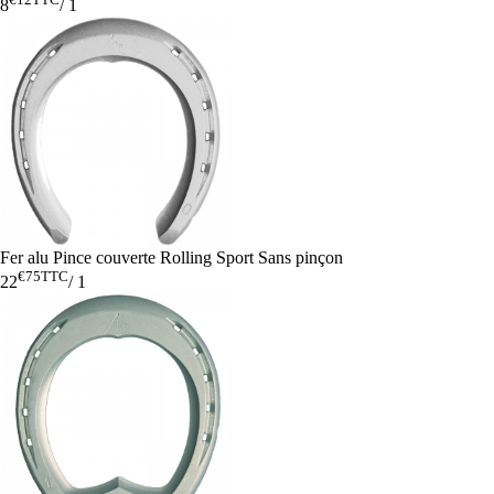
8
/
1
Fer alu Pince couverte Rolling Sport Sans pinçon
€75
TTC
22
/
1