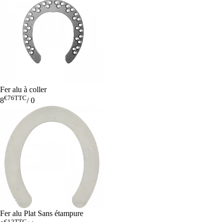
Fer alu à coller
€76
TTC
8
/
0
Fer alu Plat Sans étampure
€12
TTC