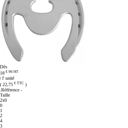
Dès
€ 96
HT
18
/ l' unité
€ TTC
( 22,75
)
.Référence
-
Taille
2x0
0
1
2
4
3